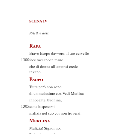
SCENA IV
RAPA e detti
Rapa
Bravo Esopo davvero; il tuo cervello
1300
fece toccar con mano
che di donna all’amor si crede
invano.
Esopo
Tutte però non sono
di un medesimo cor. Vedi Merlina
innocente, buonina,
1305
se tu la sposerai
malizia nel suo cor non troverai.
Merlina
Malizia! Signor no.