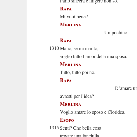
Parlo sincera e fingere non so.
Rapa
Mi vuoi bene?
Merlina
Un pochino.
Rapa
1310
Ma io, se mi marito,
voglio tutto l’amor della mia sposa.
Merlina
Tutto, tutto poi no.
Rapa
D’amare un alt
avresti per l’idea?
Merlina
Voglio amare lo sposo e Cloridea.
Esopo
1315
Senti? Che bella cosa
trovare una fanciulla