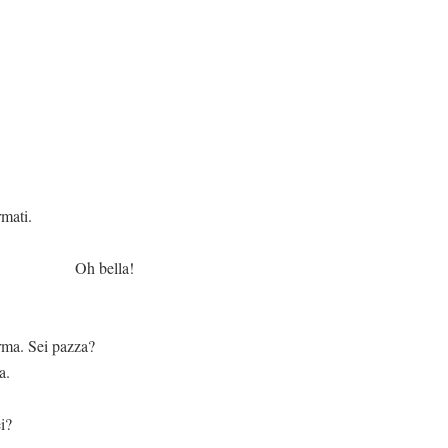
.
lla!
azza?
a.
i?