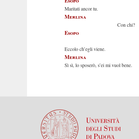
Esopo
Maritati ancor tu.
Merlina
Con chi?
Esopo
Con Ra
Eccolo ch’egli viene.
Merlina
Sì sì, lo sposerò, s’ei mi vuol bene.