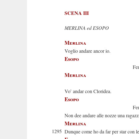
SCENA III
MERLINA ed ESOPO
Merlina
Voglio andare ancor io.
Esopo
Fermati
Merlina
Oh be
Vo’ andar con Cloridea.
Esopo
Ferma. Sei p
Non dee andare alle nozze una ragazz
Merlina
1295
Dunque come ho da far per star con le