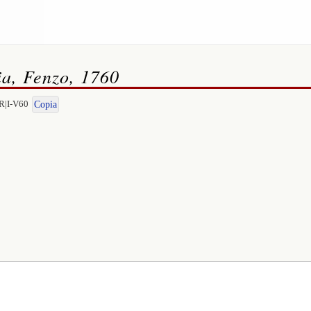
ia, Fenzo, 1760
R|I-V60
Copia