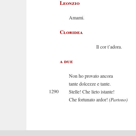
Leonzio
Amami.
Cloridea
Il cor t’adora.
a due
Non ho provato ancora
tante dolcezze e tante.
1290
Stelle! Che lieto istante!
Che fortunato ardor!
(Partono)