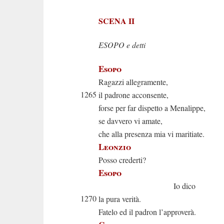
SCENA II
ESOPO e detti
Esopo
Ragazzi allegramente,
1265
il padrone acconsente,
forse per far dispetto a Menalippe,
se davvero vi amate,
che alla presenza mia vi maritiate.
Leonzio
Posso crederti?
Esopo
Io dico
1270
la pura verità.
Fatelo ed il padron l’approverà.