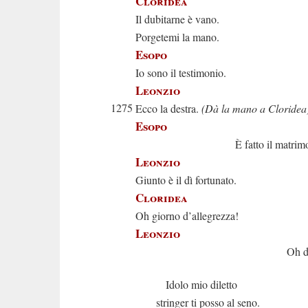
Cloridea
Il dubitarne è vano.
Porgetemi la mano.
Esopo
Io sono il testimonio.
Leonzio
1275
Ecco la destra.
(Dà la mano a Cloridea
Esopo
È fatto il matrimon
Leonzio
Giunto è il dì fortunato.
Cloridea
Oh giorno d’allegrezza!
Leonzio
Oh dì beat
Idolo mio diletto
stringer ti posso al seno.