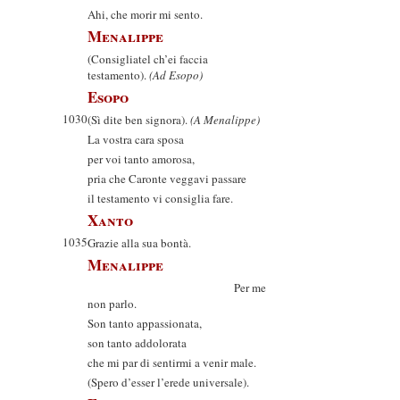
Ahi, che morir mi sento.
Menalippe
(Consigliatel ch’ei faccia
testamento).
(Ad Esopo)
Esopo
1030
(Sì dite ben signora).
(A Menalippe)
La vostra cara sposa
per voi tanto amorosa,
pria che Caronte veggavi passare
il testamento vi consiglia fare.
Xanto
1035
Grazie alla sua bontà.
Menalippe
Per me
non parlo.
Son tanto appassionata,
son tanto addolorata
che mi par di sentirmi a venir male.
(Spero d’esser l’erede universale).