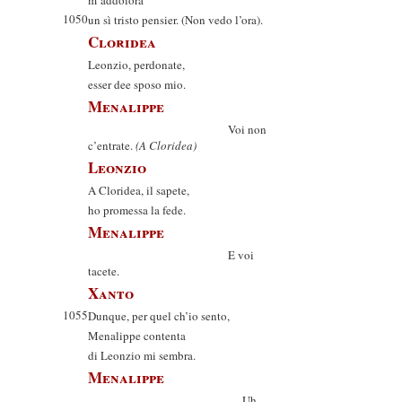
m’addolora
1050
un sì tristo pensier. (Non vedo l’ora).
Cloridea
Leonzio, perdonate,
esser dee sposo mio.
Menalippe
Voi non
c’entrate.
(A Cloridea)
Leonzio
A Cloridea, il sapete,
ho promessa la fede.
Menalippe
E voi
tacete.
Xanto
1055
Dunque, per quel ch’io sento,
Menalippe contenta
di Leonzio mi sembra.
Menalippe
Uh