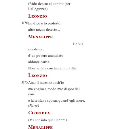
(Rido dentro al cor mio per
l’allegrezza).
Leonzio
1070
Lo dico e lo protesto,
altre nozze detesto...
Menalippe
Eh via
insolente,
d’un povero ammalato
abbiate carità.
Non parlate con tanta inciviltà.
Leonzio
1075
Amo il maestro anch’io
ma voglio a modo mio dispor del
core
e la schiava sposar, quand’egli more.
(Parte)
Cloridea
(Mi consola quel labbro).
Menalippe