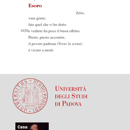
Esopo
Zitto,
vien gente;
fate quel che vi ho detto
1020
e vedrete fra poco il buon effetto.
Presto, presto accorrete,
il povero padrone
(Verso la scena)
è vicino a morir.