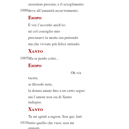
sussistere procura; e il scioglimento
1000
deve all’umanità recar tormento.
Esopo
È ver, l’accordo anch’io;
né col consiglio mio
procurarvi la morte ora pretendo
ma che viviate più felice intendo.
Xanto
1005
Ma se perdo colei...
Esopo
Oh via
tacete,
se filosofo siete,
la donna amate fino a un certo segno
ma l’amore non sia di Xanto
indegno.
Xanto
Tu mi sgridi a ragion. Son qui, farò
1010
tutto quello che vuoi; non mi
opporò.