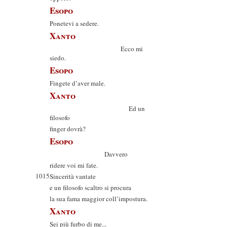
Esopo
Ponetevi a sedere.
Xanto
Ecco mi
siedo.
Esopo
Fingete d’aver male.
Xanto
Ed un
filosofo
finger dovrà?
Esopo
Davvero
ridere voi mi fate.
1015
Sincerità vantate
e un filosofo scaltro si procura
la sua fama maggior coll’impostura.
Xanto
Sei più furbo di me...