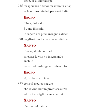
del cuor di Menalippe,
985
fra speranza e timor mi serbo in vita;
se la scopro infedel, per me è finita.
Esopo
E ben, finita sia.
Buona filosofia,
lo sapete voi pure, insegna e dice:
990
meglio è morir che vivere infelice.
Xanto
È vero, ai miei scolari
sprezzar la vita vo insegnando
anch’io
ma vorrei prolungare il viver mio.
Esopo
Sì, capisco, voi fate
995
come il medico saggio
che il vino buono proibisce altrui
ed il vino miglior cerca per lui.
Xanto
L’universal natura