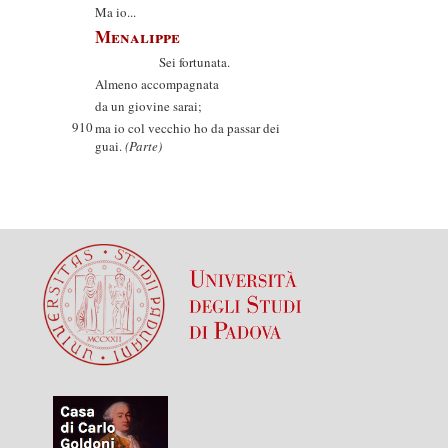
Ma io...
Menalippe
Sei fortunata.
Almeno accompagnata
da un giovine sarai;
910
ma io col vecchio ho da passar dei
guai.
(Parte)