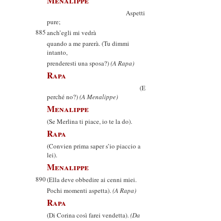
Menalippe
Aspetti
pure;
885
anch’egli mi vedrà
quando a me parerà. (Tu dimmi
intanto,
prenderesti una sposa?)
(A Rapa)
Rapa
(E
perché no?)
(A Menalippe)
Menalippe
(Se Merlina ti piace, io te la do).
Rapa
(Convien prima saper s’io piaccio a
lei).
Menalippe
890
(Ella deve obbedire ai cenni miei.
Pochi momenti aspetta).
(A Rapa)
Rapa
(Di Corina così farei vendetta).
(Da