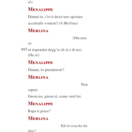
sé)
Menalippe
Dimmi tu, s’io ti dessi uno sposino
accettarlo vorresti?
(A Merlina)
Merlina
(Ora non
so
895
se risponder degg’io di sì o di no).
(Da sé)
Menalippe
Dimmi, lo prenderesti?
Merlina
Non
saprei.
Gnora no, gnora sì, come vuol lei.
Menalippe
Rapa ti piace?
Merlina
Ed or cosa ho da
dire?