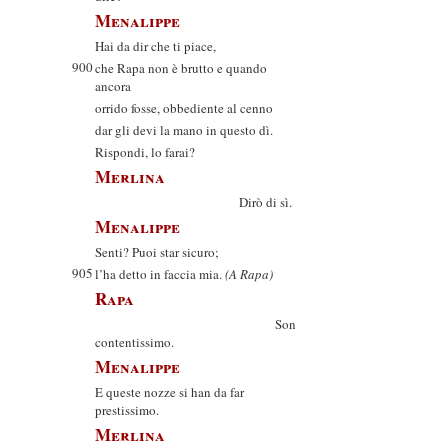
Menalippe
Hai da dir che ti piace,
900
che Rapa non è brutto e quando
ancora
orrido fosse, obbediente al cenno
dar gli devi la mano in questo dì.
Rispondi, lo farai?
Merlina
Dirò di sì.
Menalippe
Senti? Puoi star sicuro;
905
l’ha detto in faccia mia.
(A Rapa)
Rapa
Son
contentissimo.
Menalippe
E queste nozze si han da far
prestissimo.
Merlina