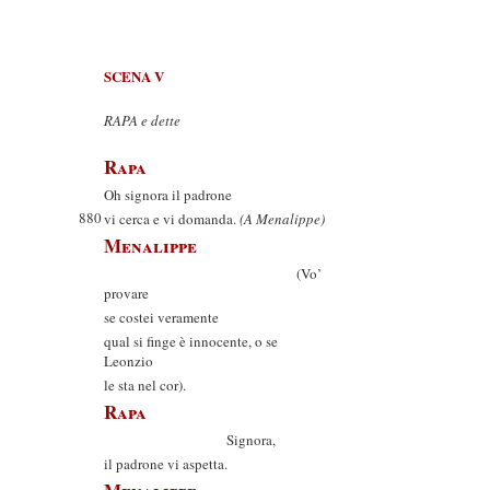
SCENA V
RAPA e dette
Rapa
Oh signora il padrone
880
vi cerca e vi domanda.
(A Menalippe)
Menalippe
(Vo’
provare
se costei veramente
qual si finge è innocente, o se
Leonzio
le sta nel cor).
Rapa
Signora,
il padrone vi aspetta.