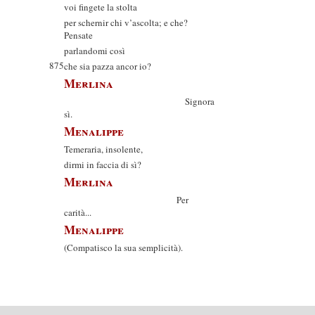
voi fingete la stolta
per schernir chi v’ascolta; e che?
Pensate
parlandomi così
875
che sia pazza ancor io?
Merlina
Signora
sì.
Menalippe
Temeraria, insolente,
dirmi in faccia di sì?
Merlina
Per
carità...
Menalippe
(Compatisco la sua semplicità).