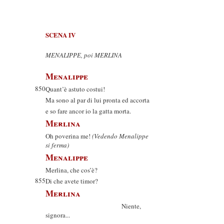
SCENA IV
MENALIPPE, poi MERLINA
Menalippe
850
Quant’è astuto costui!
Ma sono al par di lui pronta ed accorta
e so fare ancor io la gatta morta.
Merlina
Oh poverina me!
(Vedendo Menalippe
si ferma)
Menalippe
Merlina, che cos’è?
855
Di che avete timor?
Merlina
Niente,
signora...