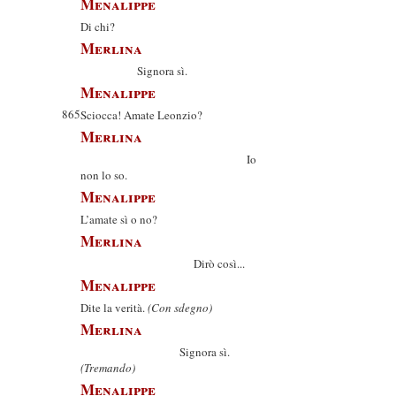
Menalippe
Di chi?
Merlina
Signora sì.
Menalippe
865
Sciocca! Amate Leonzio?
Merlina
Io
non lo so.
Menalippe
L’amate sì o no?
Merlina
Dirò così...
Menalippe
Dite la verità.
(Con sdegno)
Merlina
Signora sì.
(Tremando)
Menalippe