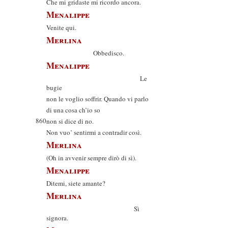
Che mi gridaste mi ricordo ancora.
Menalippe
Venite qui.
Merlina
Obbedisco.
Menalippe
Le
bugie
non le voglio soffrir. Quando vi parlo
di una cosa ch’io so
860
non si dice di no.
Non vuo’ sentirmi a contradir così.
Merlina
(Oh in avvenir sempre dirò di sì).
Menalippe
Ditemi, siete amante?
Merlina
Sì
signora.