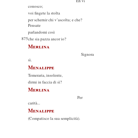
Eh vi
conosco;
voi fingete la stolta
per schernir chi v’ascolta; e che?
Pensate
parlandomi così
875
che sia pazza ancor io?
Merlina
Signora
sì.
Menalippe
Temeraria, insolente,
dirmi in faccia di sì?
Merlina
Per
carità...
Menalippe
(Compatisco la sua semplicità).