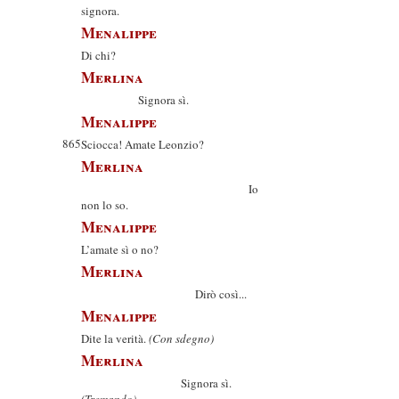
signora.
Menalippe
Di chi?
Merlina
Signora sì.
Menalippe
865
Sciocca! Amate Leonzio?
Merlina
Io
non lo so.
Menalippe
L’amate sì o no?
Merlina
Dirò così...
Menalippe
Dite la verità.
(Con sdegno)
Merlina
Signora sì.