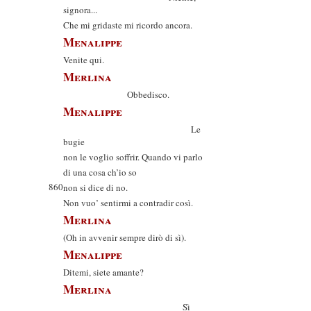
signora...
Che mi gridaste mi ricordo ancora.
Menalippe
Venite qui.
Merlina
Obbedisco.
Menalippe
Le
bugie
non le voglio soffrir. Quando vi parlo
di una cosa ch’io so
860
non si dice di no.
Non vuo’ sentirmi a contradir così.
Merlina
(Oh in avvenir sempre dirò di sì).
Menalippe
Ditemi, siete amante?
Merlina
Sì