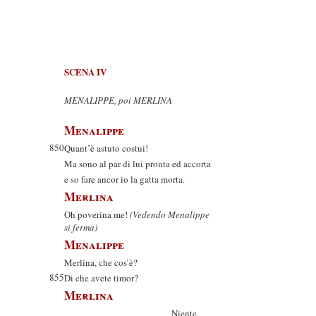
SCENA IV
MENALIPPE, poi MERLINA
Menalippe
850
Quant’è astuto costui!
Ma sono al par di lui pronta ed accorta
e so fare ancor io la gatta morta.
Merlina
Oh poverina me!
(Vedendo Menalippe
si ferma)
Menalippe
Merlina, che cos’è?
855
Di che avete timor?
Merlina
Niente,