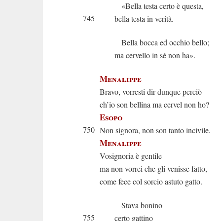
«Bella testa certo è questa,
745
bella testa in verità.
Bella bocca ed occhio bello;
ma cervello in sé non ha».
Menalippe
Bravo, vorresti dir dunque perciò
ch’io son bellina ma cervel non ho?
Esopo
750
Non signora, non son tanto incivile.
Menalippe
Vosignoria è gentile
ma non vorrei che gli venisse fatto,
come fece col sorcio astuto gatto.
Stava bonino
755
certo gattino