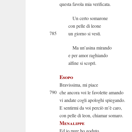
questa favola mia verificata.
Un certo somarone
con pelle di leone
785
un giorno si vestì.
Ma un’asina mirando
e per amor raghiando
alfine si scoprì.
Esopo
Bravissima, mi piace
790
che ancora voi le favolette amando
vi andate cogli apologhi spiegando.
E sentirmi da voi perciò m’è caro,
con pelle di leon, chiamar somaro.
Menalippe
Ed io pure ho goduto