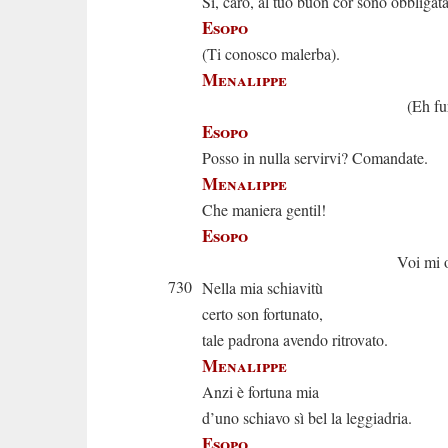
Sì, caro, al tuo buon cor sono obbligata
Esopo
(Ti conosco malerba).
Menalippe
(Eh furfanto
Esopo
Posso in nulla servirvi? Comandate.
Menalippe
Che maniera gentil!
Esopo
Voi mi obblig
730
Nella mia schiavitù
certo son fortunato,
tale padrona avendo ritrovato.
Menalippe
Anzi è fortuna mia
d’uno schiavo sì bel la leggiadria.
Esopo