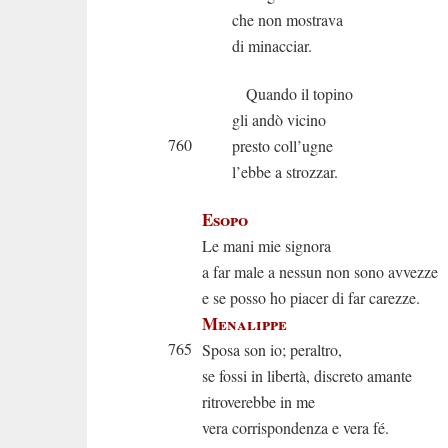
che non mostrava
di minacciar.
Quando il topino
gli andò vicino
760
presto coll’ugne
l’ebbe a strozzar.
Esopo
Le mani mie signora
a far male a nessun non sono avvezze
e se posso ho piacer di far carezze.
Menalippe
765
Sposa son io; peraltro,
se fossi in libertà, discreto amante
ritroverebbe in me
vera corrispondenza e vera fé.