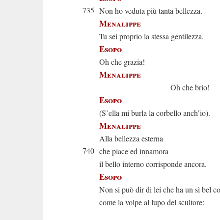
735
Non ho veduta più tanta bellezza.
Menalippe
Tu sei proprio la stessa gentilezza.
Esopo
Oh che grazia!
Menalippe
Oh che brio!
Esopo
(S’ella mi burla la corbello anch’io).
Menalippe
Alla bellezza esterna
740
che piace ed innamora
il bello interno corrisponde ancora.
Esopo
Non si può dir di lei che ha un sì bel c
come la volpe al lupo del scultore: