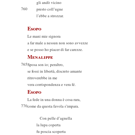
gli andò vicino
760
presto coll’ugne
l’ebbe a strozzar.
Esopo
Le mani mie signora
a far male a nessun non sono avvezze
e se posso ho piacer di far carezze.
Menalippe
765
Sposa son io; peraltro,
se fossi in libertà, discreto amante
ritroverebbe in me
vera corrispondenza e vera fé.
Esopo
La fede in una donna è cosa rara,
770
come da questa favola s’impara.
Con pelle d’agnella
la lupa coperta
fu poscia scoperta