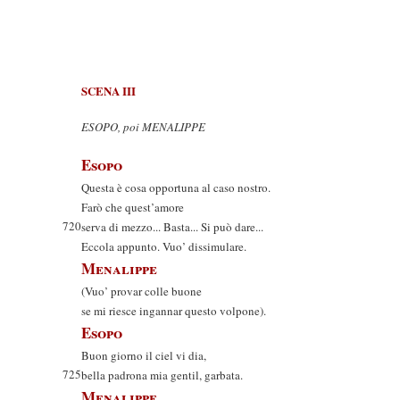
SCENA III
ESOPO, poi MENALIPPE
Esopo
Questa è cosa opportuna al caso nostro.
Farò che quest’amore
720
serva di mezzo... Basta... Si può dare...
Eccola appunto. Vuo’ dissimulare.
Menalippe
(Vuo’ provar colle buone
se mi riesce ingannar questo volpone).
Esopo
Buon giorno il ciel vi dia,
725
bella padrona mia gentil, garbata.
Menalippe