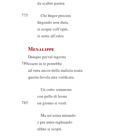
da scaltro pastor.
775
Chi finger procura
fingendo non dura,
si scopre coll’opre,
si sente all’odor.
Menalippe
Dunque per tal ragione
780
essere in te potrebbe
ad onta ancor della malizia usata
questa favola mia verificata.
Un certo somarone
con pelle di leone
785
un giorno si vestì.
Ma un’asina mirando
e per amor raghiando
alfine si scoprì.