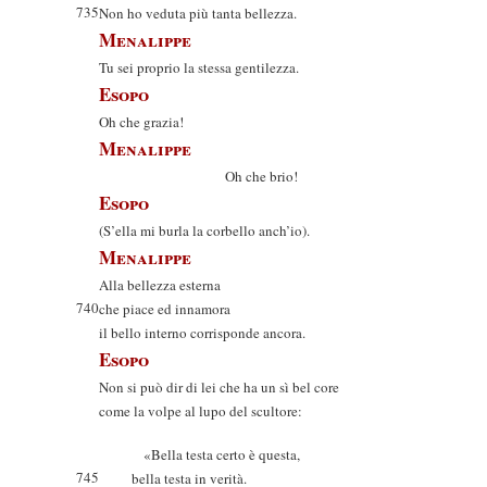
735
Non ho veduta più tanta bellezza.
Menalippe
Tu sei proprio la stessa gentilezza.
Esopo
Oh che grazia!
Menalippe
Oh che brio!
Esopo
(S’ella mi burla la corbello anch’io).
Menalippe
Alla bellezza esterna
740
che piace ed innamora
il bello interno corrisponde ancora.
Esopo
Non si può dir di lei che ha un sì bel core
come la volpe al lupo del scultore:
«Bella testa certo è questa,
745
bella testa in verità.