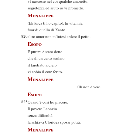
vi nascesse nel cor qualche amoretto,
segretezza ed aiuto io vi prometto.
Menalippe
(Eh forca ti ho capito). In vita mia
fuor di quello di Xanto
820
altro amor non m’intesi ardere il petto.
Esopo
E pur mi è stato detto
che di un certo scolaro
il faretrato arciero
vi abbia il core ferito.
Menalippe
Oh non è vero.
Esopo
825
Quand’è così ho piacere.
Il povero Leonzio
senza difficoltà
la schiava Cloridea sposar potrà.
Menalippe