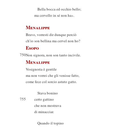
Bella bocca ed occhio bello;
ma cervello in sé non ha».
Menalippe
Bravo, vorresti dir dunque perciò
ch’io son bellina ma cervel non ho?
Esopo
750
Non signora, non son tanto incivile.
Menalippe
Vosignoria è gentile
ma non vorrei che gli venisse fatto,
come fece col sorcio astuto gatto.
Stava bonino
755
certo gattino
che non mostrava
di minacciar.
Quando il topino