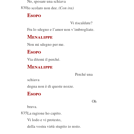
No, sposare una schiava
830
lo scolaro non dee.
(Con ira)
Esopo
Vi riscaldate?
Fra lo sdegno e l’amor non v’imbrogliate.
Menalippe
Non mi sdegno per me.
Esopo
Via ditemi il perché.
Menalippe
Perché una
schiava
degna non è di queste nozze.
Esopo
Oh
brava.
835
La ragione ho capito.
Vi lodo e vi protesto,
della vostra virtù stupito io resto.