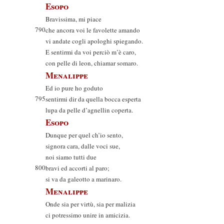
Esopo
Bravissima, mi piace
790
che ancora voi le favolette amando
vi andate cogli apologhi spiegando.
E sentirmi da voi perciò m’è caro,
con pelle di leon, chiamar somaro.
Menalippe
Ed io pure ho goduto
795
sentirmi dir da quella bocca esperta
lupa da pelle d’agnellin coperta.
Esopo
Dunque per quel ch’io sento,
signora cara, dalle voci sue,
noi siamo tutti due
800
bravi ed accorti al paro;
si va da galeotto a marinaro.
Menalippe
Onde sia per virtù, sia per malizia
ci potressimo unire in amicizia.