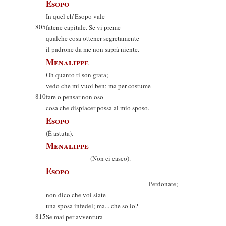
Esopo
In quel ch’Esopo vale
805
fatene capitale. Se vi preme
qualche cosa ottener segretamente
il padrone da me non saprà niente.
Menalippe
Oh quanto ti son grata;
vedo che mi vuoi ben; ma per costume
810
fare o pensar non oso
cosa che dispiacer possa al mio sposo.
Esopo
(È astuta).
Menalippe
(Non ci casco).
Esopo
Perdonate;
non dico che voi siate
una sposa infedel; ma... che so io?
815
Se mai per avventura