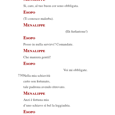
Sì, caro, al tuo buon cor sono obbligata.
Esopo
(Ti conosco malerba).
Menalippe
(Eh furfantone!)
Esopo
Posso in nulla servirvi? Comandate.
Menalippe
Che maniera gentil!
Esopo
Voi mi obbligate.
730
Nella mia schiavitù
certo son fortunato,
tale padrona avendo ritrovato.
Menalippe
Anzi è fortuna mia
d’uno schiavo sì bel la leggiadria.
Esopo