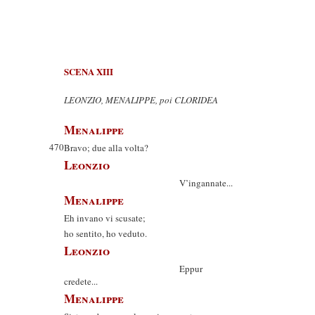
SCENA XIII
LEONZIO, MENALIPPE, poi CLORIDEA
Menalippe
470
Bravo; due alla volta?
Leonzio
V’ingannate...
Menalippe
Eh invano vi scusate;
ho sentito, ho veduto.
Leonzio
Eppur
credete...
Menalippe