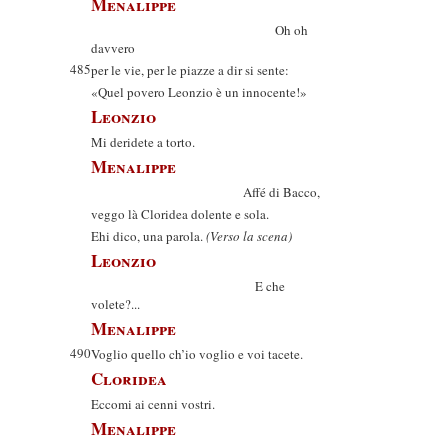
Menalippe
Oh oh
davvero
485
per le vie, per le piazze a dir si sente:
«Quel povero Leonzio è un innocente!»
Leonzio
Mi deridete a torto.
Menalippe
Affé di Bacco,
veggo là Cloridea dolente e sola.
Ehi dico, una parola.
(Verso la scena)
Leonzio
E che
volete?...
Menalippe
490
Voglio quello ch’io voglio e voi tacete.
Cloridea
Eccomi ai cenni vostri.
Menalippe