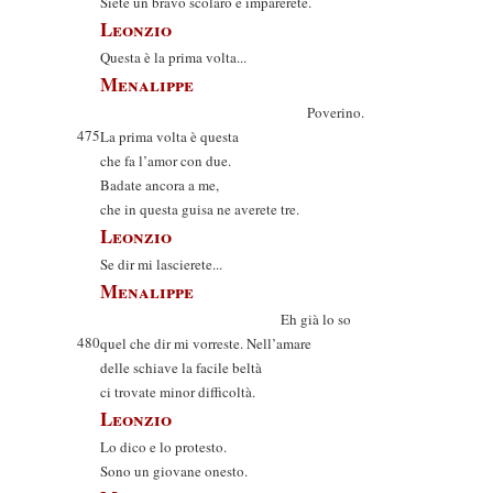
Siete un bravo scolaro e imparerete.
Leonzio
Questa è la prima volta...
Menalippe
Poverino.
475
La prima volta è questa
che fa l’amor con due.
Badate ancora a me,
che in questa guisa ne averete tre.
Leonzio
Se dir mi lascierete...
Menalippe
Eh già lo so
480
quel che dir mi vorreste. Nell’amare
delle schiave la facile beltà
ci trovate minor difficoltà.
Leonzio
Lo dico e lo protesto.
Sono un giovane onesto.