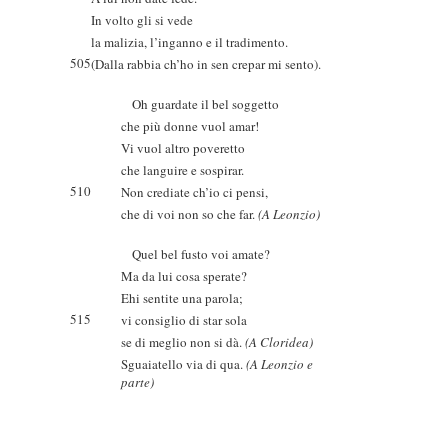
In volto gli si vede
la malizia, l’inganno e il tradimento.
505
(Dalla rabbia ch’ho in sen crepar mi sento).
Oh guardate il bel soggetto
che più donne vuol amar!
Vi vuol altro poveretto
che languire e sospirar.
510
Non crediate ch’io ci pensi,
che di voi non so che far.
(A Leonzio)
Quel bel fusto voi amate?
Ma da lui cosa sperate?
Ehi sentite una parola;
515
vi consiglio di star sola
se di meglio non si dà.
(A Cloridea)
Sguaiatello via di qua.
(A Leonzio e
parte)