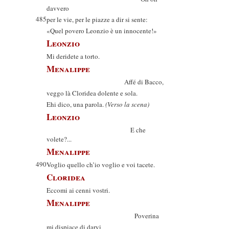
davvero
485
per le vie, per le piazze a dir si sente:
«Quel povero Leonzio è un innocente!»
Leonzio
Mi deridete a torto.
Menalippe
Affé di Bacco,
veggo là Cloridea dolente e sola.
Ehi dico, una parola.
(Verso la scena)
Leonzio
E che
volete?...
Menalippe
490
Voglio quello ch’io voglio e voi tacete.
Cloridea
Eccomi ai cenni vostri.
Menalippe
Poverina
mi dispiace di darvi