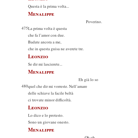
Questa è la prima volta...
Menalippe
Poverino.
475
La prima volta è questa
che fa l’amor con due.
Badate ancora a me,
che in questa guisa ne averete tre.
Leonzio
Se dir mi lascierete...
Menalippe
Eh già lo so
480
quel che dir mi vorreste. Nell’amare
delle schiave la facile beltà
ci trovate minor difficoltà.
Leonzio
Lo dico e lo protesto.
Sono un giovane onesto.
Menalippe
Oh oh