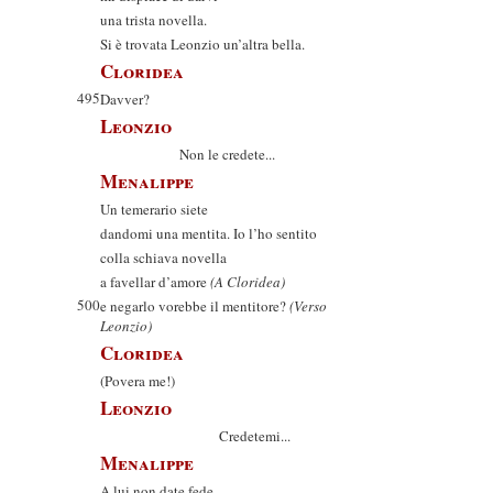
una trista novella.
Si è trovata Leonzio un’altra bella.
Cloridea
495
Davver?
Leonzio
Non le credete...
Menalippe
Un temerario siete
dandomi una mentita. Io l’ho sentito
colla schiava novella
a favellar d’amore
(A Cloridea)
500
e negarlo vorebbe il mentitore?
(Verso
Leonzio)
Cloridea
(Povera me!)
Leonzio
Credetemi...
Menalippe
A lui non date fede.