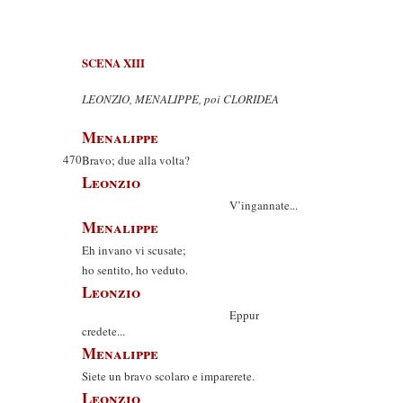
SCENA XIII
LEONZIO, MENALIPPE, poi CLORIDEA
Menalippe
470
Bravo; due alla volta?
Leonzio
V’ingannate...
Menalippe
Eh invano vi scusate;
ho sentito, ho veduto.
Leonzio
Eppur
credete...
Menalippe
Siete un bravo scolaro e imparerete.
Leonzio