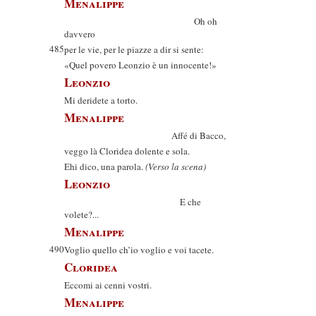
Menalippe
Oh oh
davvero
485
per le vie, per le piazze a dir si sente:
«Quel povero Leonzio è un innocente!»
Leonzio
Mi deridete a torto.
Menalippe
Affé di Bacco,
veggo là Cloridea dolente e sola.
Ehi dico, una parola.
(Verso la scena)
Leonzio
E che
volete?...
Menalippe
490
Voglio quello ch’io voglio e voi tacete.
Cloridea
Eccomi ai cenni vostri.
Menalippe