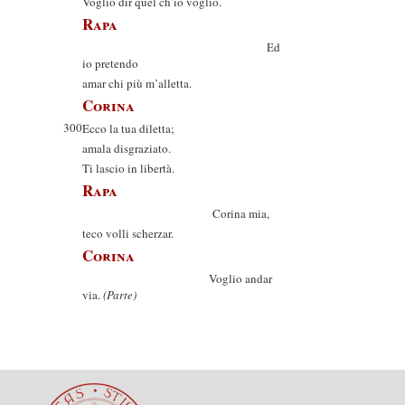
Voglio dir quel ch’io voglio.
Rapa
Ed
io pretendo
amar chi più m’alletta.
Corina
300
Ecco la tua diletta;
amala disgraziato.
Ti lascio in libertà.
Rapa
Corina mia,
teco volli scherzar.
Corina
Voglio andar
via.
(Parte)