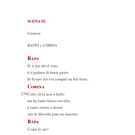
SCENA IX
Camera.
RAPPA e CORINA
Rapa
Sì sì per dir il vero,
è il padron di buon gusto.
In Esopo davver comprò un bel fusto.
Corina
270
Certo ch’ei non è bello
ma ha tanto buon cervello;
è tanto astuto e destro
che di filosofia pare un maestro.
Rapa
Come lo sai?