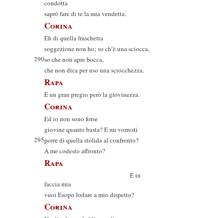
condotta
saprò fare di te la mia vendetta.
Corina
Eh di quella fraschetta
soggezione non ho; so ch’è una sciocca,
290
so che non apre bocca,
che non dica per uso una sciocchezza.
Rapa
È un gran pregio però la giovinezza.
Corina
Ed io non sono forse
giovine quanto basta? E mi vorresti
295
porre di quella stolida al confronto?
A me codesto affronto?
Rapa
E in
faccia mia
vuoi Esopo lodare a mio dispetto?
Corina