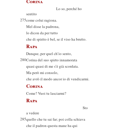
Corina
Lo so, perché ho
sentito
275
come colui ragiona.
Mel disse la padrona,
lo dicon da per tutto
che di spirito è bel, se il viso ha brutto.
Rapa
Dunque, per quel ch’io sento,
280
Corina del suo spirto innamorata
quasi quasi di me s’è già scordata.
Ma però mi consolo,
che avrò il modo ancor io di vendicarmi.
Corina
Come? Vuoi tu lasciarmi?
Rapa
Sto
a vedere
285
quello che tu sai far; poi colla schiava
che il padron questa mane ha qui