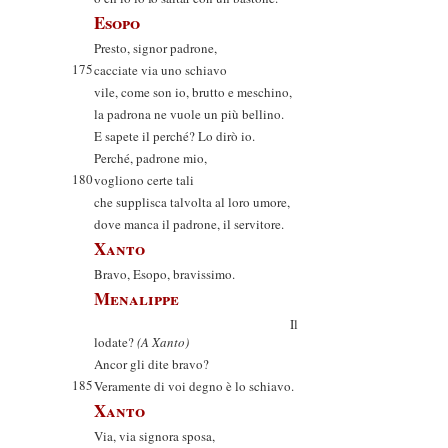
Esopo
Presto, signor padrone,
175
cacciate via uno schiavo
vile, come son io, brutto e meschino,
la padrona ne vuole un più bellino.
E sapete il perché? Lo dirò io.
Perché, padrone mio,
180
vogliono certe tali
che supplisca talvolta al loro umore,
dove manca il padrone, il servitore.
Xanto
Bravo, Esopo, bravissimo.
Menalippe
Il
lodate?
(A Xanto)
Ancor gli dite bravo?
185
Veramente di voi degno è lo schiavo.
Xanto
Via, via signora sposa,