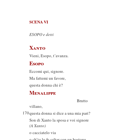
SCENA VI
ESOPO e detti
Xanto
Vieni, Esopo, t’avanza.
Esopo
Eccomi qui, signore.
Ma fattemi un favore,
questa donna chi è?
Menalippe
Brutto
villano,
170
questa donna si dice a una mia pari?
Son di Xanto la sposa e voi signore
(A Xanto)
o cacciatelo via
o ch’io lo fo saltar con un bastone.