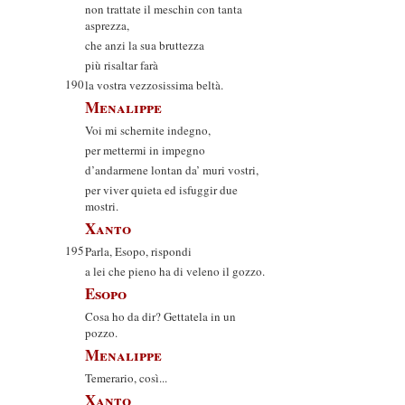
non trattate il meschin con tanta
asprezza,
che anzi la sua bruttezza
più risaltar farà
190
la vostra vezzosissima beltà.
Menalippe
Voi mi schernite indegno,
per mettermi in impegno
d’andarmene lontan da’ muri vostri,
per viver quieta ed isfuggir due
mostri.
Xanto
195
Parla, Esopo, rispondi
a lei che pieno ha di veleno il gozzo.
Esopo
Cosa ho da dir? Gettatela in un
pozzo.
Menalippe
Temerario, così...
Xanto