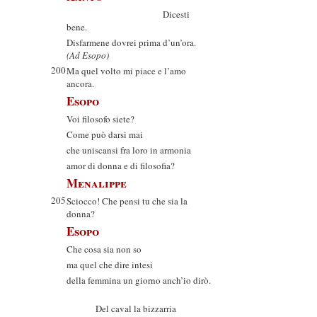
Dicesti
bene.
Disfarmene dovrei prima d’un’ora.
(Ad Esopo)
200
Ma quel volto mi piace e l’amo
ancora.
Esopo
Voi filosofo siete?
Come può darsi mai
che uniscansi fra loro in armonia
amor di donna e di filosofia?
Menalippe
205
Sciocco! Che pensi tu che sia la
donna?
Esopo
Che cosa sia non so
ma quel che dire intesi
della femmina un giorno anch’io dirò.
Del caval la bizzarria