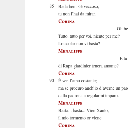
85
Bada ben; s’è vezzoso,
tu non l’hai da mirar.
Corina
Oh bella af
Tutto, tutto per voi, niente per me?
Lo scolar non vi basta?
Menalippe
E tu non s
di Rapa giardinier tenera amante?
Corina
90
È ver, l’amo costante;
ma se procuro anch’io d’averne un par
dalla padrona a regolarmi imparo.
Menalippe
Basta... basta... Vien Xanto,
il mio tormento or viene.
Corina