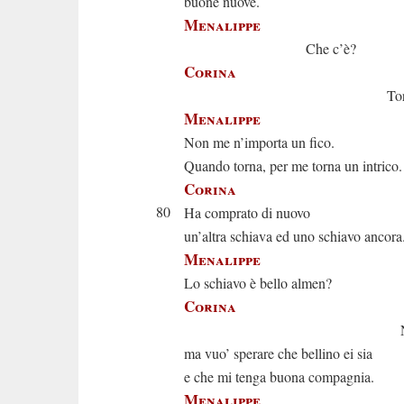
buone nuove.
Menalippe
Che c’è?
Corina
Torna il pad
Menalippe
Non me n’importa un fico.
Quando torna, per me torna un intrico.
Corina
80
Ha comprato di nuovo
un’altra schiava ed uno schiavo ancora
Menalippe
Lo schiavo è bello almen?
Corina
Non l’ho ve
ma vuo’ sperare che bellino ei sia
e che mi tenga buona compagnia.
Menalippe