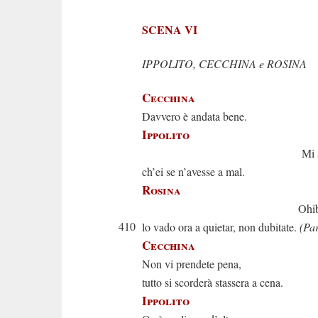
SCENA VI
IPPOLITO, CECCHINA e ROSINA
Cecchina
Davvero è andata bene.
Ippolito
Mi spiacer
ch’ei se n’avesse a mal.
Rosina
Ohibò pensa
410
lo vado ora a quietar, non dubitate.
(Par
Cecchina
Non vi prendete pena,
tutto si scorderà stassera a cena.
Ippolito