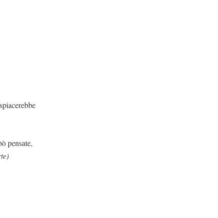
ebbe
te,
te)