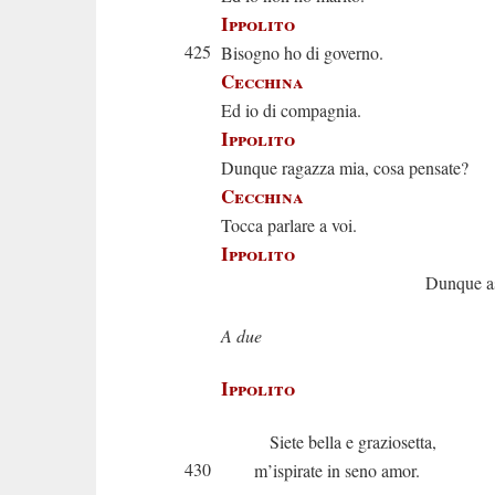
Ippolito
425
Bisogno ho di governo.
Cecchina
Ed io di compagnia.
Ippolito
Dunque ragazza mia, cosa pensate?
Cecchina
Tocca parlare a voi.
Ippolito
Dunque ascolta
A due
Ippolito
Siete bella e graziosetta,
430
m’ispirate in seno amor.