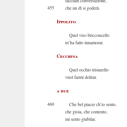
facciam conversazione,
455
che un dì si goderà.
Ippolito
Quel viso bricconcello
m’ha fatto innamorar.
Cecchina
Quel occhio tristarello
vuol farmi delirar.
a due
460
Che bel piacer ch’io sento,
che gioia, che contento,
mi sento giubilar.