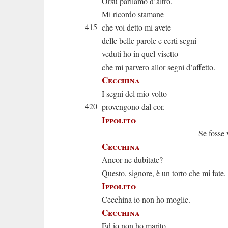
Orsù parliamo d’altro.
Mi ricordo stamane
415
che voi detto mi avete
delle belle parole e certi segni
veduti ho in quel visetto
che mi parvero allor segni d’affetto.
Cecchina
I segni del mio volto
420
provengono dal cor.
Ippolito
Se fosse vero
Cecchina
Ancor ne dubitate?
Questo, signore, è un torto che mi fate.
Ippolito
Cecchina io non ho moglie.
Cecchina
Ed io non ho marito.