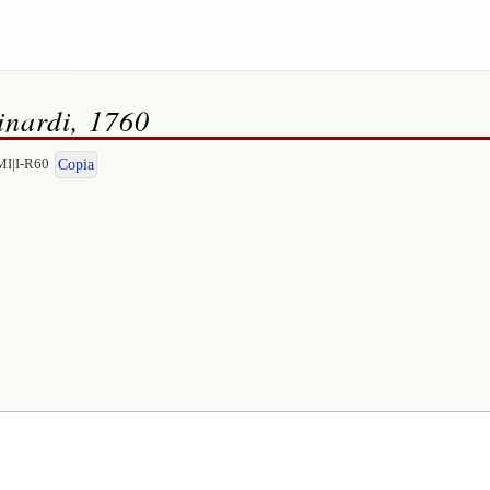
nardi, 1760
MI|I-R60
Copia