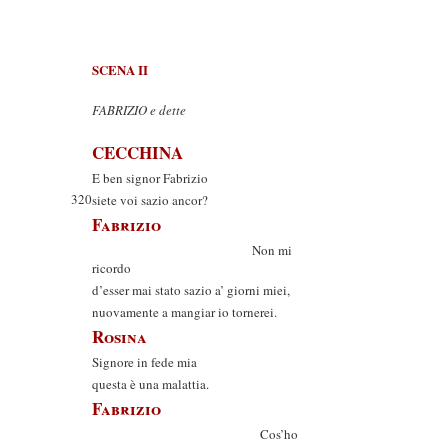
SCENA II
FABRIZIO e dette
CECCHINA
E ben signor Fabrizio
320
siete voi sazio ancor?
Fabrizio
Non mi
ricordo
d’esser mai stato sazio a’ giorni miei,
nuovamente a mangiar io tornerei.
Rosina
Signore in fede mia
questa è una malattia.
Fabrizio
Cos’ho