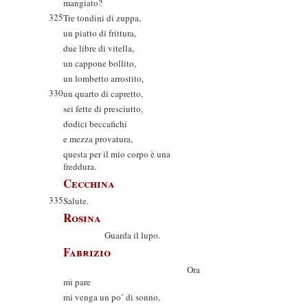
mangiato?
325
Tre tondini di zuppa,
un piatto di frittura,
due libre di vitella,
un cappone bollito,
un lombetto arrostito,
330
un quarto di capretto,
sei fette di presciutto,
dodici beccafichi
e mezza provatura,
questa per il mio corpo è una
freddura.
Cecchina
335
Salute.
Rosina
Guarda il lupo.
Fabrizio
Ora
mi pare
mi venga un po’ di sonno,