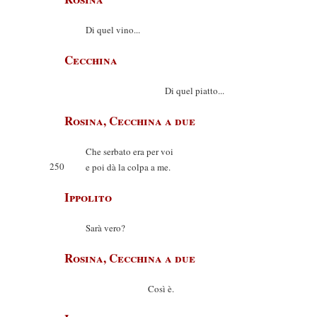
Di quel vino...
Cecchina
Di quel piatto...
Rosina, Cecchina a due
Che serbato era per voi
250
e poi dà la colpa a me.
Ippolito
Sarà vero?
Rosina, Cecchina a due
Così è.