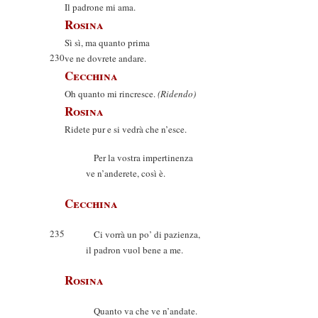
Il padrone mi ama.
Rosina
Sì sì, ma quanto prima
230
ve ne dovrete andare.
Cecchina
Oh quanto mi rincresce.
(Ridendo)
Rosina
Ridete pur e si vedrà che n’esce.
Per la vostra impertinenza
ve n’anderete, così è.
Cecchina
235
Ci vorrà un po’ di pazienza,
il padron vuol bene a me.
Rosina
Quanto va che ve n’andate.