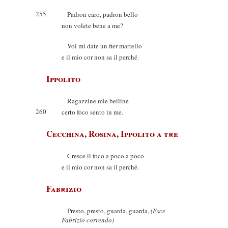
255
Padron caro, padron bello
non volete bene a me?
Voi mi date un fier martello
e il mio cor non sa il perché.
Ippolito
Ragazzine mie belline
260
certo foco sento in me.
Cecchina, Rosina, Ippolito a tre
Cresce il foco a poco a poco
e il mio cor non sa il perché.
Fabrizio
Presto, presto, guarda, guarda,
(Esce
Fabrizio correndo)