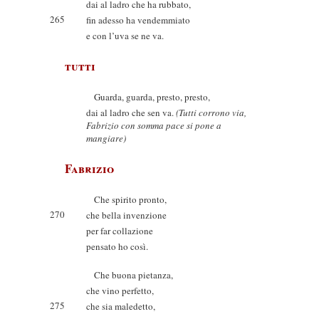
dai al ladro che ha rubbato,
265
fin adesso ha vendemmiato
e con l’uva se ne va.
tutti
Guarda, guarda, presto, presto,
dai al ladro che sen va.
(Tutti corrono via,
Fabrizio con somma pace si pone a
mangiare)
Fabrizio
Che spirito pronto,
270
che bella invenzione
per far collazione
pensato ho così.
Che buona pietanza,
che vino perfetto,
275
che sia maledetto,