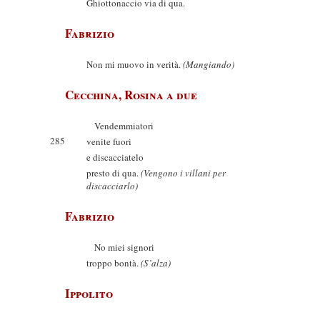
Ghiottonaccio via di qua.
Fabrizio
Non mi muovo in verità.
(Mangiando)
Cecchina, Rosina a due
Vendemmiatori
285
venite fuori
e discacciatelo
presto di qua.
(Vengono i villani per
discacciarlo)
Fabrizio
No miei signori
troppo bontà.
(S’alza)
Ippolito