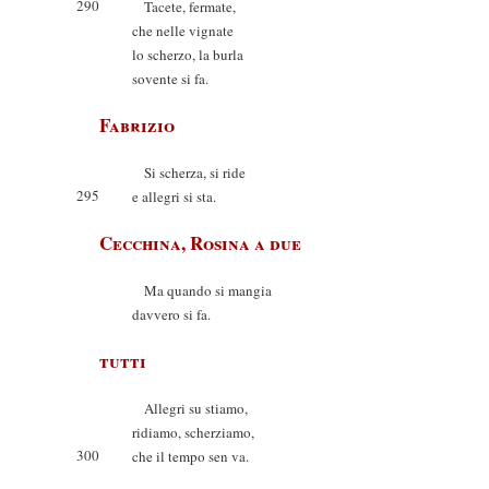
290
Tacete, fermate,
che nelle vignate
lo scherzo, la burla
sovente si fa.
Fabrizio
Si scherza, si ride
295
e allegri si sta.
Cecchina, Rosina a due
Ma quando si mangia
davvero si fa.
tutti
Allegri su stiamo,
ridiamo, scherziamo,
300
che il tempo sen va.