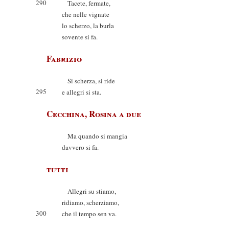
290
Tacete, fermate,
che nelle vignate
lo scherzo, la burla
sovente si fa.
Fabrizio
Si scherza, si ride
295
e allegri si sta.
Cecchina, Rosina a due
Ma quando si mangia
davvero si fa.
tutti
Allegri su stiamo,
ridiamo, scherziamo,
300
che il tempo sen va.