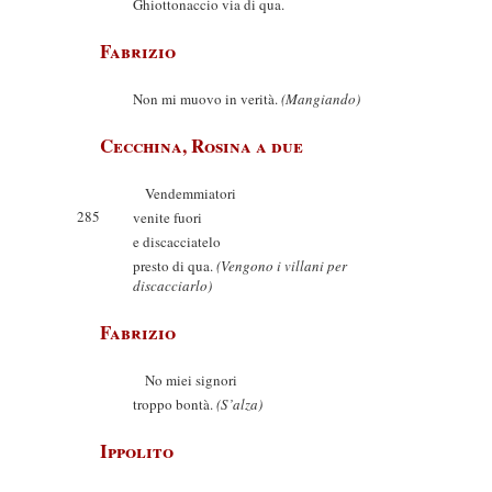
Ghiottonaccio via di qua.
Fabrizio
Non mi muovo in verità.
(Mangiando)
Cecchina, Rosina a due
Vendemmiatori
285
venite fuori
e discacciatelo
presto di qua.
(Vengono i villani per
discacciarlo)
Fabrizio
No miei signori
troppo bontà.
(S’alza)
Ippolito