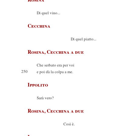
Di quel vino...
Cecchina
Di quel piatto...
Rosina, Cecchina a due
Che serbato era per voi
250
e poi dà la colpa a me.
Ippolito
Sarà vero?
Rosina, Cecchina a due
Così è.