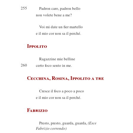
255
Padron caro, padron bello
non volete bene a me?
Voi mi date un fier martello
e il mio cor non sa il perché.
Ippolito
Ragazzine mie belline
260
certo foco sento in me.
Cecchina, Rosina, Ippolito a tre
Cresce il foco a poco a poco
e il mio cor non sa il perché.
Fabrizio
Presto, presto, guarda, guarda,
(Esce
Fabrizio correndo)