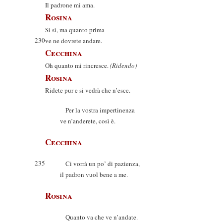
Il padrone mi ama.
Rosina
Sì sì, ma quanto prima
230
ve ne dovrete andare.
Cecchina
Oh quanto mi rincresce.
(Ridendo)
Rosina
Ridete pur e si vedrà che n’esce.
Per la vostra impertinenza
ve n’anderete, così è.
Cecchina
235
Ci vorrà un po’ di pazienza,
il padron vuol bene a me.
Rosina
Quanto va che ve n’andate.