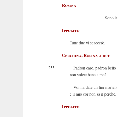
Rosina
Sono innoce
Ippolito
Tutte due vi scaccerò.
Cecchina, Rosina a due
255
Padron caro, padron bello
non volete bene a me?
Voi mi date un fier martell
e il mio cor non sa il perché.
Ippolito