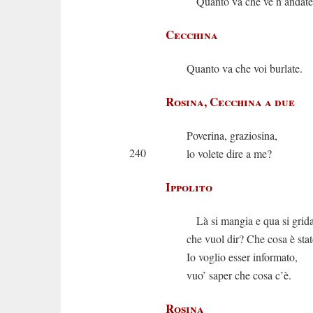
Quanto va che ve n’andate
Cecchina
Quanto va che voi burlate.
Rosina, Cecchina a due
Poverina, graziosina,
240
lo volete dire a me?
Ippolito
Là si mangia e qua si grida
che vuol dir? Che cosa è sta
Io voglio esser informato,
vuo’ saper che cosa c’è.
Rosina