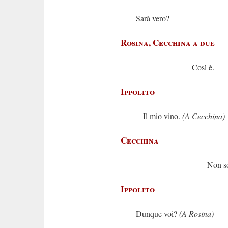
Sarà vero?
Rosina, Cecchina a due
Così è.
Ippolito
Il mio vino.
(A Cecchina)
Cecchina
Non so nie
Ippolito
Dunque voi?
(A Rosina)