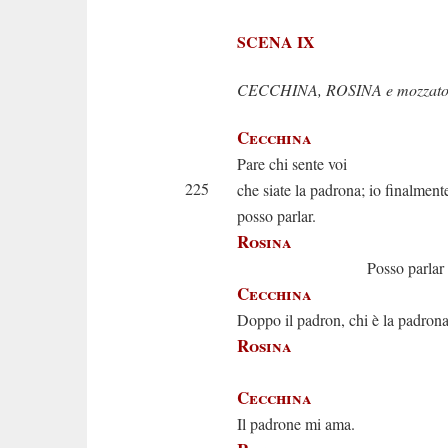
SCENA IX
CECCHINA, ROSINA e mozzatori
Cecchina
Pare chi sente voi
225
che siate la padrona; io finalment
posso parlar.
Rosina
Posso parlar anc
Cecchina
Doppo il padron, chi è la padron
Rosina
Eh a
Cecchina
Il padrone mi ama.