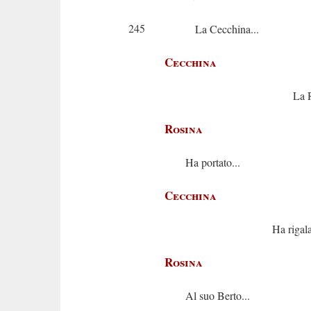
245
La Cecchina...
Cecchina
La Rosina
Rosina
Ha portato...
Cecchina
Ha rigalato.
Rosina
Al suo Berto...