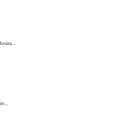
...
..