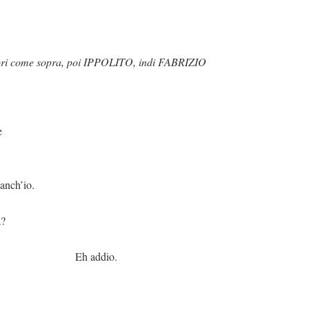
 come sopra, poi IPPOLITO, indi FABRIZIO
e
h’io.
a?
ddio.