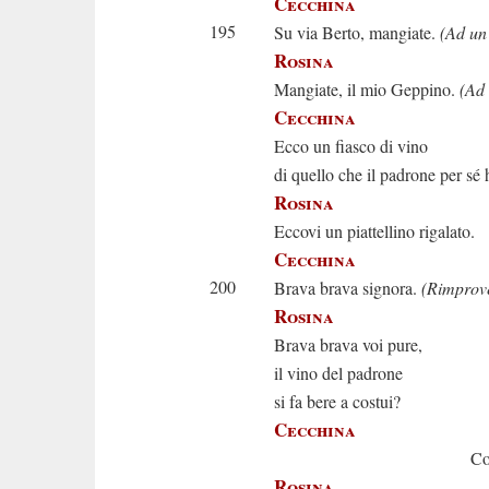
Cecchina
195
Su via Berto, mangiate.
(Ad un
Rosina
Mangiate, il mio Geppino.
(Ad 
Cecchina
Ecco un fiasco di vino
di quello che il padrone per sé 
Rosina
Eccovi un piattellino rigalato.
Cecchina
200
Brava brava signora.
(Rimprov
Rosina
Brava brava voi pure,
il vino del padrone
si fa bere a costui?
Cecchina
Coll’occas
Rosina