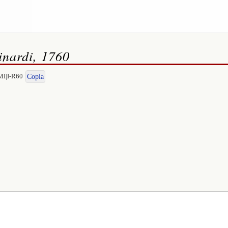
nardi, 1760
MI|I-R60
Copia