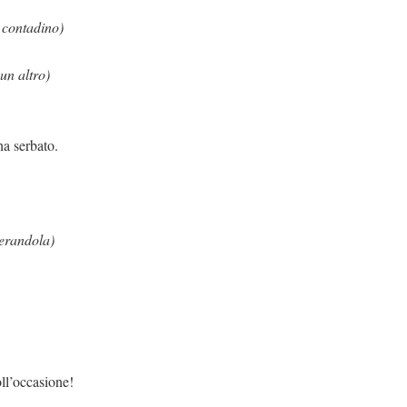
 contadino)
un altro)
ha serbato.
erandola)
ione!