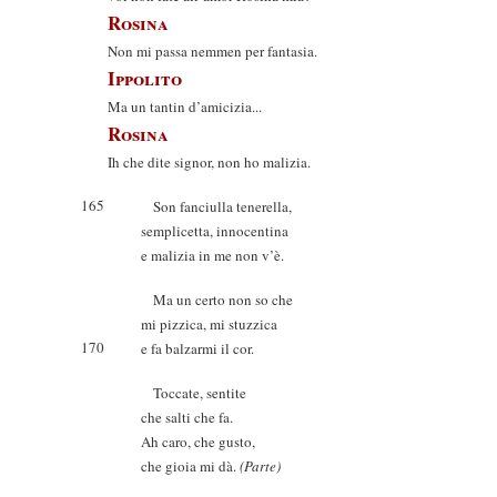
Rosina
Non mi passa nemmen per fantasia.
Ippolito
Ma un tantin d’amicizia...
Rosina
Ih che dite signor, non ho malizia.
165
Son fanciulla tenerella,
semplicetta, innocentina
e malizia in me non v’è.
Ma un certo non so che
mi pizzica, mi stuzzica
170
e fa balzarmi il cor.
Toccate, sentite
che salti che fa.
Ah caro, che gusto,
che gioia mi dà.
(Parte)