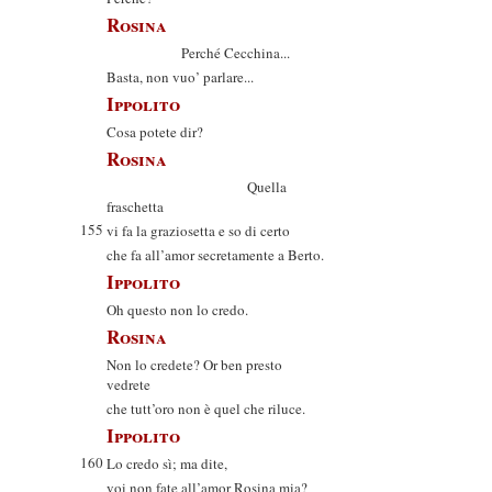
Rosina
Perché Cecchina...
Basta, non vuo’ parlare...
Ippolito
Cosa potete dir?
Rosina
Quella
fraschetta
155
vi fa la graziosetta e so di certo
che fa all’amor secretamente a Berto.
Ippolito
Oh questo non lo credo.
Rosina
Non lo credete? Or ben presto
vedrete
che tutt’oro non è quel che riluce.
Ippolito
160
Lo credo sì; ma dite,
voi non fate all’amor Rosina mia?