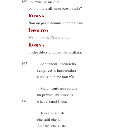
160
Lo credo sì; ma dite,
voi non fate all’amor Rosina mia?
Rosina
Non mi passa nemmen per fantasia.
Ippolito
Ma un tantin d’amicizia...
Rosina
Ih che dite signor, non ho malizia.
165
Son fanciulla tenerella,
semplicetta, innocentina
e malizia in me non v’è.
Ma un certo non so che
mi pizzica, mi stuzzica
170
e fa balzarmi il cor.
Toccate, sentite
che salti che fa.
Ah caro, che gusto,