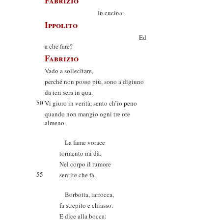
Fabrizio
In cucina.
Ippolito
Ed
a che fare?
Fabrizio
Vado a sollecitare,
perché non posso più, sono a digiuno
da ieri sera in qua.
50
Vi giuro in verità, sento ch’io peno
quando non mangio ogni tre ore
almeno.
La fame vorace
tormento mi dà.
Nel corpo il rumore
55
sentite che fa.
Borbotta, tarrocca,
fa strepito e chiasso.
E dice alla bocca: