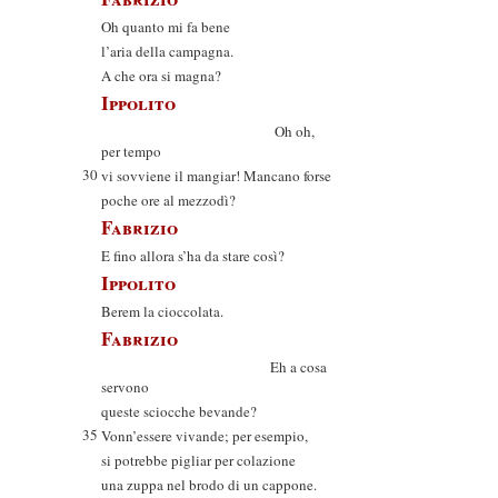
Oh quanto mi fa bene
l’aria della campagna.
A che ora si magna?
Ippolito
Oh oh,
per tempo
30
vi sovviene il mangiar! Mancano forse
poche ore al mezzodì?
Fabrizio
E fino allora s’ha da stare così?
Ippolito
Berem la cioccolata.
Fabrizio
Eh a cosa
servono
queste sciocche bevande?
35
Vonn’essere vivande; per esempio,
si potrebbe pigliar per colazione
una zuppa nel brodo di un cappone.