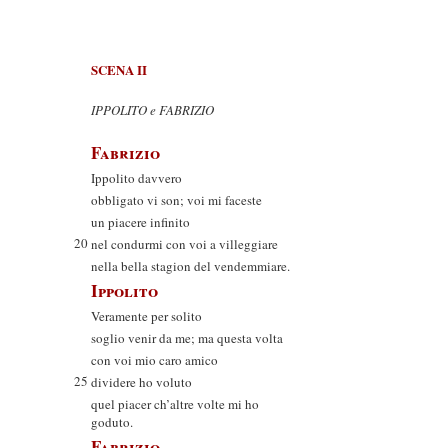
SCENA II
IPPOLITO e FABRIZIO
Fabrizio
Ippolito davvero
obbligato vi son; voi mi faceste
un piacere infinito
20
nel condurmi con voi a villeggiare
nella bella stagion del vendemmiare.
Ippolito
Veramente per solito
soglio venir da me; ma questa volta
con voi mio caro amico
25
dividere ho voluto
quel piacer ch’altre volte mi ho
goduto.
Fabrizio