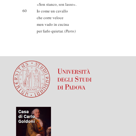
«Son stanco, son lasso».
60
Io come un cavallo
che corre veloce
men vado in cucina
per farlo quietar.
(Parte)