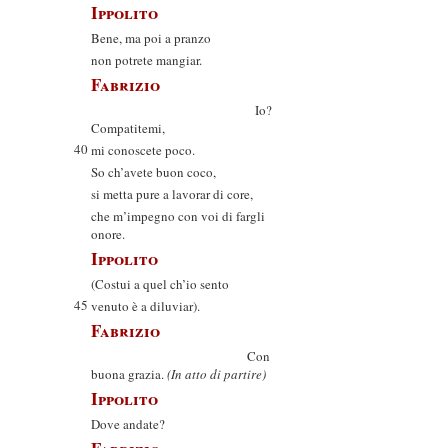
Ippolito
Bene, ma poi a pranzo
non potrete mangiar.
Fabrizio
Io?
Compatitemi,
40
mi conoscete poco.
So ch’avete buon coco,
si metta pure a lavorar di core,
che m’impegno con voi di fargli
onore.
Ippolito
(Costui a quel ch’io sento
45
venuto è a diluviar).
Fabrizio
Con
buona grazia.
(In atto di partire)
Ippolito
Dove andate?