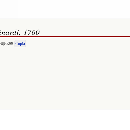
nardi, 1760
MI|I-R60
Copia