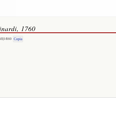
nardi, 1760
MI|I-R60
Copia