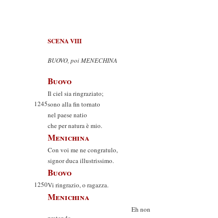
SCENA VIII
BUOVO, poi MENECHINA
Buovo
Il ciel sia ringraziato;
1245
sono alla fin tornato
nel paese natio
che per natura è mio.
Menichina
Con voi me ne congratulo,
signor duca illustrissimo.
Buovo
1250
Vi ringrazio, o ragazza.
Menichina
Eh non