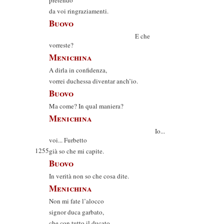
pretendo
da voi ringraziamenti.
Buovo
E che
vorreste?
Menichina
A dirla in confidenza,
vorrei duchessa diventar anch’io.
Buovo
Ma come? In qual maniera?
Menichina
Io...
voi... Furbetto
1255
già so che mi capite.
Buovo
In verità non so che cosa dite.
Menichina
Non mi fate l’alocco
signor duca garbato,
che con tutto il ducato