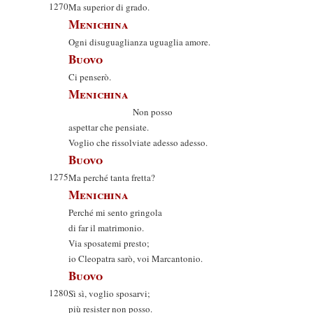
1270
Ma superior di grado.
Menichina
Ogni disuguaglianza uguaglia amore.
Buovo
Ci penserò.
Menichina
Non posso
aspettar che pensiate.
Voglio che rissolviate adesso adesso.
Buovo
1275
Ma perché tanta fretta?
Menichina
Perché mi sento gringola
di far il matrimonio.
Via sposatemi presto;
io Cleopatra sarò, voi Marcantonio.
Buovo
1280
Sì sì, voglio sposarvi;
più resister non posso.