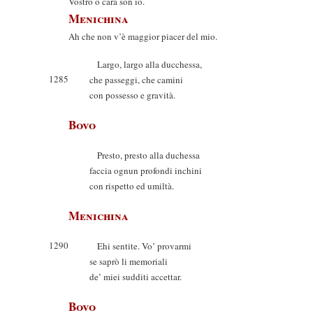
Vostro o cara son io.
Menichina
Ah che non v’è maggior piacer del mio.
Largo, largo alla ducchessa,
1285
che passeggi, che camini
con possesso e gravità.
Bovo
Presto, presto alla duchessa
faccia ognun profondi inchini
con rispetto ed umiltà.
Menichina
1290
Ehi sentite. Vo’ provarmi
se saprò li memoriali
de’ miei sudditi accettar.
Bovo