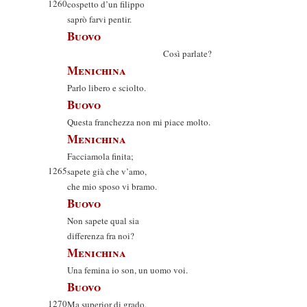
1260
cospetto d’un filippo
saprò farvi pentir.
Buovo
Così parlate?
Menichina
Parlo libero e sciolto.
Buovo
Questa franchezza non mi piace molto.
Menichina
Facciamola finita;
1265
sapete già che v’amo,
che mio sposo vi bramo.
Buovo
Non sapete qual sia
differenza fra noi?
Menichina
Una femina io son, un uomo voi.
Buovo
1270
Ma superior di grado.