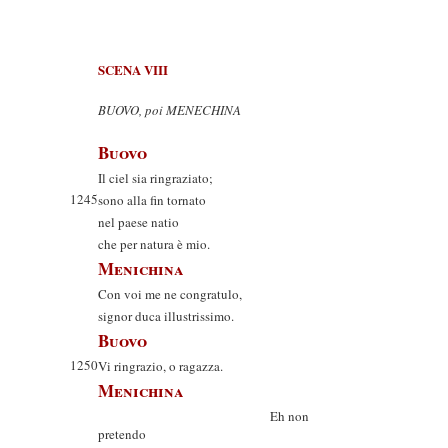
SCENA VIII
BUOVO, poi MENECHINA
Buovo
Il ciel sia ringraziato;
1245
sono alla fin tornato
nel paese natio
che per natura è mio.
Menichina
Con voi me ne congratulo,
signor duca illustrissimo.
Buovo
1250
Vi ringrazio, o ragazza.
Menichina
Eh non
pretendo