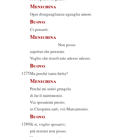
Menichina
Ogni disuguaglianza uguaglia amore.
Buovo
Ci penserò.
Menichina
Non posso
aspettar che pensiate.
Voglio che rissolviate adesso adesso.
Buovo
1275
Ma perché tanta fretta?
Menichina
Perché mi sento gringola
di far il matrimonio.
Via sposatemi presto;
io Cleopatra sarò, voi Marcantonio.
Buovo
1280
Sì sì, voglio sposarvi;
più resister non posso.