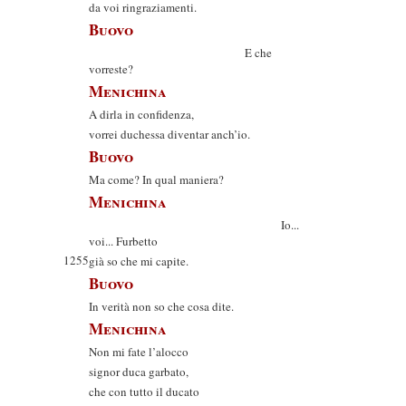
da voi ringraziamenti.
Buovo
E che
vorreste?
Menichina
A dirla in confidenza,
vorrei duchessa diventar anch’io.
Buovo
Ma come? In qual maniera?
Menichina
Io...
voi... Furbetto
1255
già so che mi capite.
Buovo
In verità non so che cosa dite.
Menichina
Non mi fate l’alocco
signor duca garbato,
che con tutto il ducato