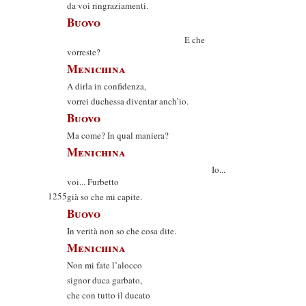
da voi ringraziamenti.
Buovo
E che
vorreste?
Menichina
A dirla in confidenza,
vorrei duchessa diventar anch’io.
Buovo
Ma come? In qual maniera?
Menichina
Io...
voi... Furbetto
1255
già so che mi capite.
Buovo
In verità non so che cosa dite.
Menichina
Non mi fate l’alocco
signor duca garbato,
che con tutto il ducato