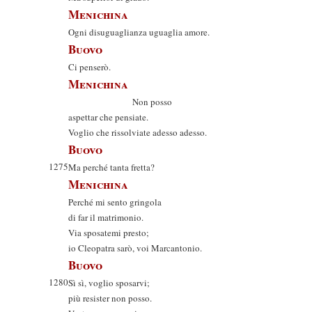
Menichina
Ogni disuguaglianza uguaglia amore.
Buovo
Ci penserò.
Menichina
Non posso
aspettar che pensiate.
Voglio che rissolviate adesso adesso.
Buovo
1275
Ma perché tanta fretta?
Menichina
Perché mi sento gringola
di far il matrimonio.
Via sposatemi presto;
io Cleopatra sarò, voi Marcantonio.
Buovo
1280
Sì sì, voglio sposarvi;
più resister non posso.