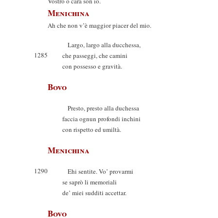
Vostro o cara son io.
Menichina
Ah che non v’è maggior piacer del mio.
Largo, largo alla ducchessa,
1285
che passeggi, che camini
con possesso e gravità.
Bovo
Presto, presto alla duchessa
faccia ognun profondi inchini
con rispetto ed umiltà.
Menichina
1290
Ehi sentite. Vo’ provarmi
se saprò li memoriali
de’ miei sudditi accettar.
Bovo