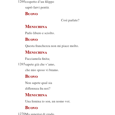
1260
cospetto d’un filippo
saprò farvi pentir.
Buovo
Così parlate?
Menichina
Parlo libero e sciolto.
Buovo
Questa franchezza non mi piace molto.
Menichina
Facciamola finita;
1265
sapete già che v’amo,
che mio sposo vi bramo.
Buovo
Non sapete qual sia
differenza fra noi?
Menichina
Una femina io son, un uomo voi.
Buovo
1270
Ma superior di grado.