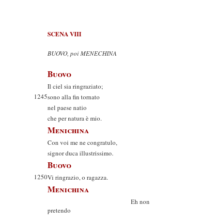
SCENA VIII
BUOVO, poi MENECHINA
Buovo
Il ciel sia ringraziato;
1245
sono alla fin tornato
nel paese natio
che per natura è mio.
Menichina
Con voi me ne congratulo,
signor duca illustrissimo.
Buovo
1250
Vi ringrazio, o ragazza.
Menichina
Eh non
pretendo