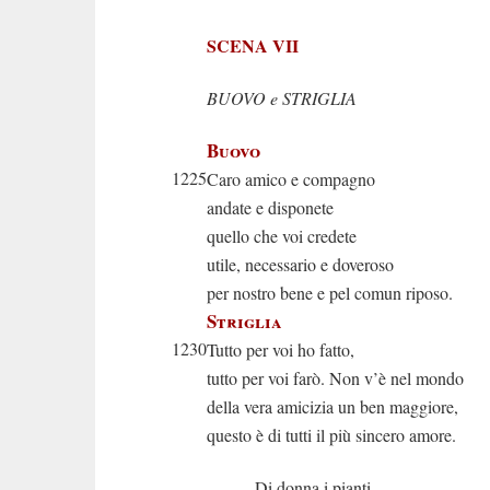
SCENA VII
BUOVO e STRIGLIA
Buovo
1225
Caro amico e compagno
andate e disponete
quello che voi credete
utile, necessario e doveroso
per nostro bene e pel comun riposo.
Striglia
1230
Tutto per voi ho fatto,
tutto per voi farò. Non v’è nel mondo
della vera amicizia un ben maggiore,
questo è di tutti il più sincero amore.
Di donna i pianti