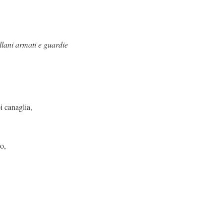
ni armati e guardie
lia,
o,