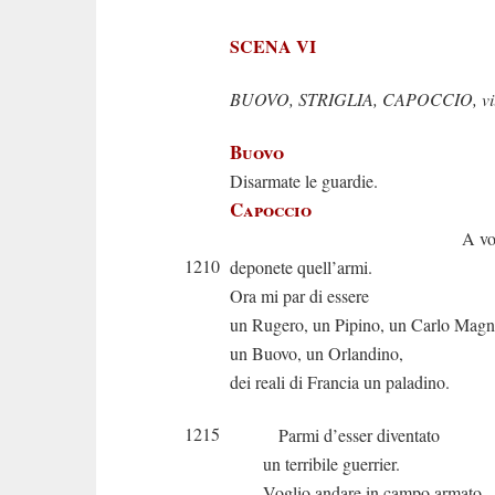
SCENA VI
BUOVO, STRIGLIA, CAPOCCIO, villa
Buovo
Disarmate le guardie.
Capoccio
A voi canag
1210
deponete quell’armi.
Ora mi par di essere
un Rugero, un Pipino, un Carlo Magn
un Buovo, un Orlandino,
dei reali di Francia un paladino.
1215
Parmi d’esser diventato
un terribile guerrier.
Voglio andare in campo armato