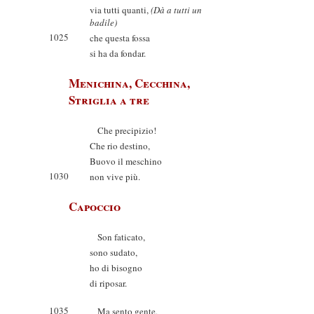
via tutti quanti,
(Dà a tutti un
badile)
1025
che questa fossa
si ha da fondar.
Menichina, Cecchina,
Striglia a tre
Che precipizio!
Che rio destino,
Buovo il meschino
1030
non vive più.
Capoccio
Son faticato,
sono sudato,
ho di bisogno
di riposar.
1035
Ma sento gente,