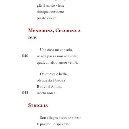
già il morto viene
dunque conviene
presto cavar.
Menichina, Cecchina a
due
Una cosa mi consola,
1040
se son pazza non son sola,
qualcun altro ancor ve n’è.
Oh questa è bella,
oh questa è buona!
Buovo d’Antona
1045
morto non è.
Striglia
Son allegro e son contento.
È passato lo spavento