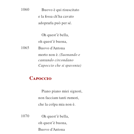
1060
Buovo è qui risuscitato
e la fossa ch’ha cavato
adoprarla può per sé.
Oh quest’è bella,
oh quest’è buona,
1065
Buovo d’Antona
morto non è.
(Suonando e
cantando circondano
Capoccio che si spaventa)
Capoccio
Piano piano miei signori,
non facciam tanti rumori,
che la colpa mia non è.
1070
Oh quest’è bella,
oh quest’è buona,
Buovo d’Antona