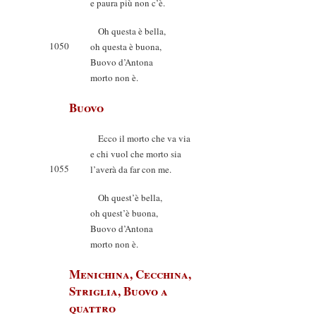
e paura più non c’è.
Oh questa è bella,
1050
oh questa è buona,
Buovo d’Antona
morto non è.
Buovo
Ecco il morto che va via
e chi vuol che morto sia
1055
l’averà da far con me.
Oh quest’è bella,
oh quest’è buona,
Buovo d’Antona
morto non è.
Menichina, Cecchina,
Striglia, Buovo a
quattro