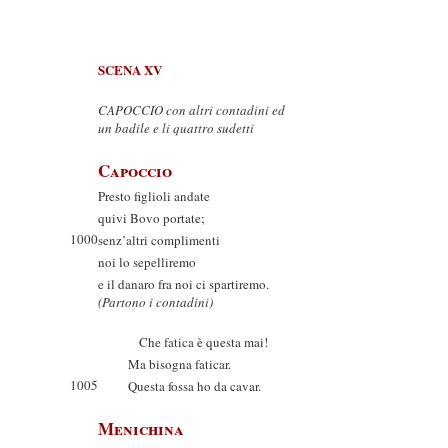
SCENA XV
CAPOCCIO con altri contadini ed
un badile e li quattro sudetti
Capoccio
Presto figlioli andate
quivi Bovo portate;
1000
senz’altri complimenti
noi lo sepelliremo
e il danaro fra noi ci spartiremo.
(Partono i contadini)
Che fatica è questa mai!
Ma bisogna faticar.
1005
Questa fossa ho da cavar.
Menichina