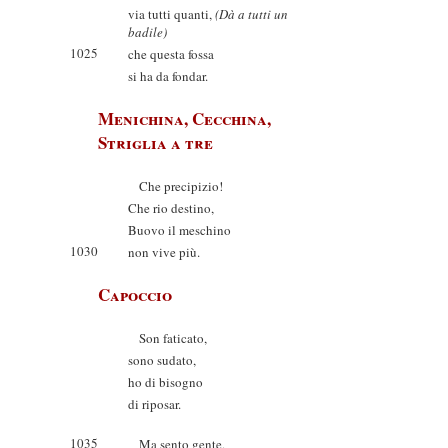
via tutti quanti,
(Dà a tutti un
badile)
1025
che questa fossa
si ha da fondar.
Menichina, Cecchina,
Striglia a tre
Che precipizio!
Che rio destino,
Buovo il meschino
1030
non vive più.
Capoccio
Son faticato,
sono sudato,
ho di bisogno
di riposar.
1035
Ma sento gente,