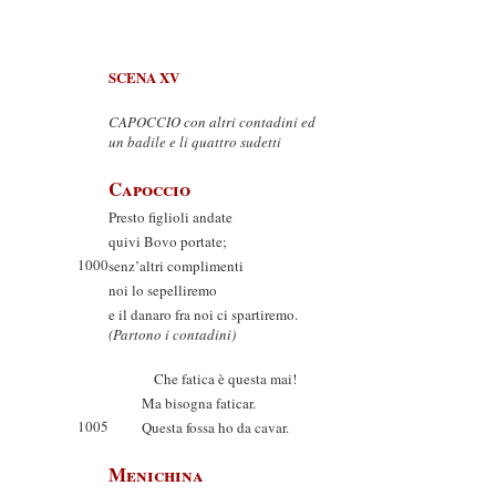
SCENA XV
CAPOCCIO con altri contadini ed
un badile e li quattro sudetti
Capoccio
Presto figlioli andate
quivi Bovo portate;
1000
senz’altri complimenti
noi lo sepelliremo
e il danaro fra noi ci spartiremo.
(Partono i contadini)
Che fatica è questa mai!
Ma bisogna faticar.
1005
Questa fossa ho da cavar.
Menichina