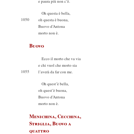
e paura più non c’è.
Oh questa è bella,
1050
oh questa è buona,
Buovo d’Antona
morto non è.
Buovo
Ecco il morto che va via
e chi vuol che morto sia
1055
l’averà da far con me.
Oh quest’è bella,
oh quest’è buona,
Buovo d’Antona
morto non è.
Menichina, Cecchina,
Striglia, Buovo a
quattro