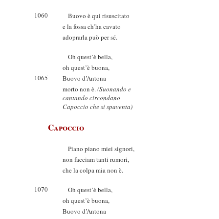
1060
Buovo è qui risuscitato
e la fossa ch’ha cavato
adoprarla può per sé.
Oh quest’è bella,
oh quest’è buona,
1065
Buovo d’Antona
morto non è.
(Suonando e
cantando circondano
Capoccio che si spaventa)
Capoccio
Piano piano miei signori,
non facciam tanti rumori,
che la colpa mia non è.
1070
Oh quest’è bella,
oh quest’è buona,
Buovo d’Antona