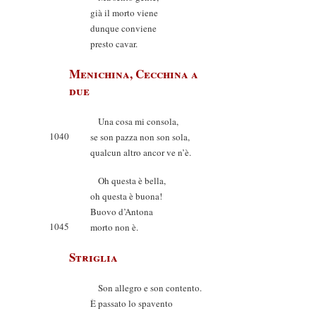
già il morto viene
dunque conviene
presto cavar.
Menichina, Cecchina a
due
Una cosa mi consola,
1040
se son pazza non son sola,
qualcun altro ancor ve n’è.
Oh questa è bella,
oh questa è buona!
Buovo d’Antona
1045
morto non è.
Striglia
Son allegro e son contento.
È passato lo spavento