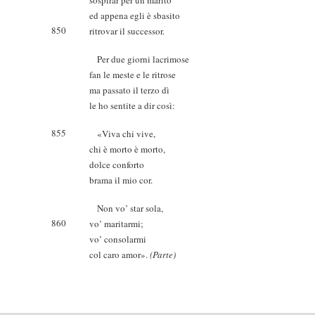
sospirar per un marito
ed appena egli è sbasito
850
ritrovar il successor.
Per due giorni lacrimose
fan le meste e le ritrose
ma passato il terzo dì
le ho sentite a dir così:
855
«Viva chi vive,
chi è morto è morto,
dolce conforto
brama il mio cor.
Non vo’ star sola,
860
vo’ maritarmi;
vo’ consolarmi
col caro amor».
(Parte)