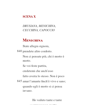
SCENA X
DRUSIANA, MENICHINA,
CECCHINA, CAPOCCIO
Menichina
State allegra signora,
840
prendete altro conforto.
Non ci pensate più, chi è morto è
morto.
Se voi foste partita,
credetemi che anch’esso
fatto averia lo stesso. Non è poco
845
amar l’amante finch’è vivo e sano;
quando egli è morto si ci pensa
invano.
Ho veduto tante e tante