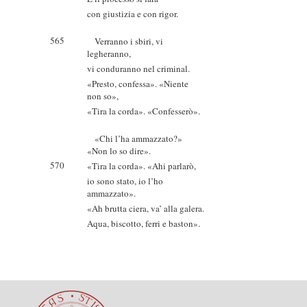
con giustizia e con rigor.
565
Verranno i sbiri, vi
legheranno,
vi conduranno nel criminal.
«Presto, confessa». «Niente
non so»,
«Tira la corda». «Confesserò».
«Chi l’ha ammazzato?»
«Non lo so dire».
570
«Tira la corda». «Ahi parlarò,
io sono stato, io l’ho
ammazzato».
«Ah brutta ciera, va’ alla galera.
Aqua, biscotto, ferri e baston».