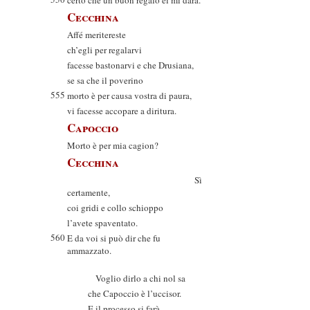
certo che un buon regalo ei mi darà.
Cecchina
Affé meritereste
ch’egli per regalarvi
facesse bastonarvi e che Drusiana,
se sa che il poverino
555
morto è per causa vostra di paura,
vi facesse accopare a diritura.
Capoccio
Morto è per mia cagion?
Cecchina
Sì
certamente,
coi gridi e collo schioppo
l’avete spaventato.
560
E da voi si può dir che fu
ammazzato.
Voglio dirlo a chi nol sa
che Capoccio è l’uccisor.
E il processo si farà