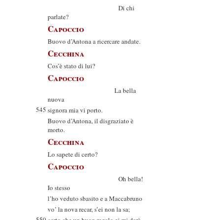
Di chi
parlate?
Capoccio
Buovo d’Antona a ricercare andate.
Cecchina
Cos’è stato di lui?
Capoccio
La bella
nuova
545
signora mia vi porto.
Buovo d’Antona, il disgraziato è
morto.
Cecchina
Lo sapete di certo?
Capoccio
Oh bella!
Io stesso
l’ho veduto sbasito e a Maccabruno
vo’ la nova recar, s’ei non la sa;
550