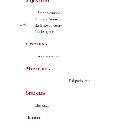
a quattro
Sian testimoni
Venere e Amore,
425
sia il nostro cuore
fedele ognor.
Cecchina
Ah chi viene?
Menichina
È il padre mio.
Striglia
Che sarà?
Buovo