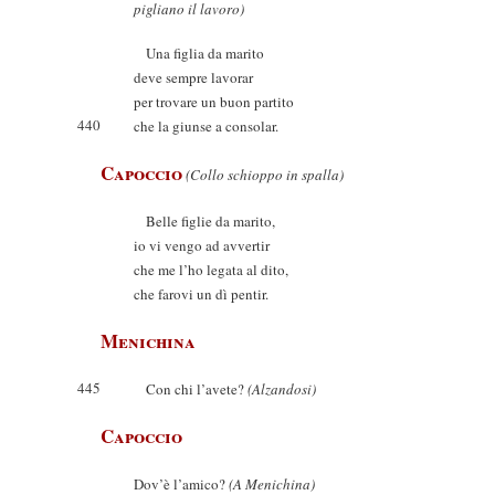
pigliano il lavoro)
Una figlia da marito
deve sempre lavorar
per trovare un buon partito
440
che la giunse a consolar.
Capoccio
(Collo schioppo in spalla)
Belle figlie da marito,
io vi vengo ad avvertir
che me l’ho legata al dito,
che farovi un dì pentir.
Menichina
445
Con chi l’avete?
(Alzandosi)
Capoccio
Dov’è l’amico?
(A Menichina)