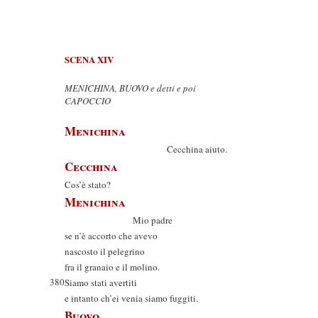
SCENA XIV
MENICHINA, BUOVO e detti e poi
CAPOCCIO
Menichina
Cecchina aiuto.
Cecchina
Cos’è stato?
Menichina
Mio padre
se n’è accorto che avevo
nascosto il pelegrino
fra il granaio e il molino.
380
Siamo stati avertiti
e intanto ch’ei venia siamo fuggiti.
Buovo