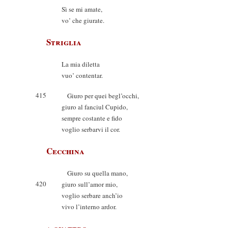
Sì se mi amate,
vo’ che giurate.
Striglia
La mia diletta
vuo’ contentar.
415
Giuro per quei begl’occhi,
giuro al fanciul Cupido,
sempre costante e fido
voglio serbarvi il cor.
Cecchina
Giuro su quella mano,
420
giuro sull’amor mio,
voglio serbare anch’io
vivo l’interno ardor.