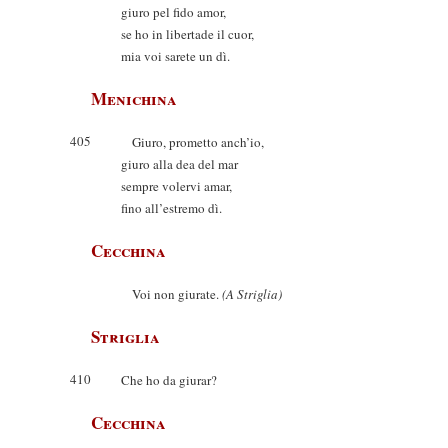
giuro pel fido amor,
se ho in libertade il cuor,
mia voi sarete un dì.
Menichina
405
Giuro, prometto anch’io,
giuro alla dea del mar
sempre volervi amar,
fino all’estremo dì.
Cecchina
Voi non giurate.
(A Striglia)
Striglia
410
Che ho da giurar?
Cecchina