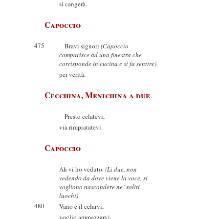
si cangerà.
Capoccio
475
Bravi signori
(Capoccio
comparisce ad una finestra che
corrisponde in cucina e si fa sentire)
per verità.
Cecchina, Menichina a due
Presto celatevi,
via rimpiatatevi.
Capoccio
Ah vi ho veduto.
(Li due, non
vedendo da dove viene la voce, si
vogliono nascondere ne’ soliti
luochi)
480
Vano è il celarvi,
voglio ammazzarvi.