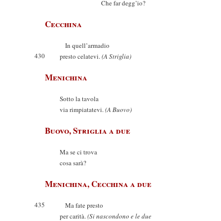
Che far degg’io?
Cecchina
In quell’armadio
430
presto celatevi.
(A Striglia)
Menichina
Sotto la tavola
via rimpiatatevi.
(A Buovo)
Buovo, Striglia a due
Ma se ci trova
cosa sarà?
Menichina, Cecchina a due
435
Ma fate presto
per carità.
(Si nascondono e le due