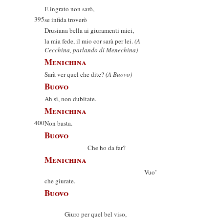
E ingrato non sarò,
395
se infida troverò
Drusiana bella ai giuramenti miei,
la mia fede, il mio cor sarà per lei.
(A
Cecchina, parlando di Menechina)
Menichina
Sarà ver quel che dite?
(A Buovo)
Buovo
Ah sì, non dubitate.
Menichina
400
Non basta.
Buovo
Che ho da far?
Menichina
Vuo’
che giurate.
Buovo
Giuro per quel bel viso,