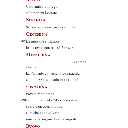
Caro amico vi prego,
solo non mi lasciate.
Striglia
Sarò sempre con voi, non dubitate.
Cecchina
385
Eh questo qui signore
ha da restar con me.
(A Buovo)
Menichina
Cecchina
almeno
ha l’amante con essa in compagnia
ed io deggio star sola in vita mia?
Cecchina
Povera Menichina
390
certo mi fai pietà. Ma voi signore,
se siete un uom d’onore,
a lei che vi ha salvato
non avete ragion d’essere ingrato.
Buovo