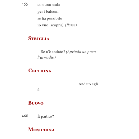
455
con una scala
per i balconi
se fia possibile
io vuo’ scoprir).
(Parte)
Striglia
Se n’è andato?
(Aprindo un poco
l’armadio)
Cecchina
Andato egli
è.
Buovo
460
È partito?
Menichina