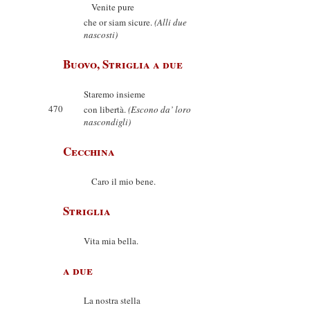
Venite pure
che or siam sicure.
(Alli due
nascosti)
Buovo, Striglia a due
Staremo insieme
470
con libertà.
(Escono da’ loro
nascondigli)
Cecchina
Caro il mio bene.
Striglia
Vita mia bella.
a due
La nostra stella