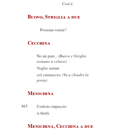
Così è.
Buovo, Striglia a due
Possiam venire?
Cecchina
No mi pare...
(Buovo e Striglia
tornano a celarsi)
Voglio serrare
col catenaccio.
(Va a chiuder la
porta)
Menichina
465
Codesto impaccio
si finirà.
Menichina, Cecchina a due