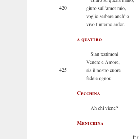
420
giuro sull’amor mio,
voglio serbare anch’io
vivo l’interno ardor.
a quattro
Sian testimoni
Venere e Amore,
425
sia il nostro cuore
fedele ognor.
Cecchina
Ah chi viene?
Menichina
È il padre