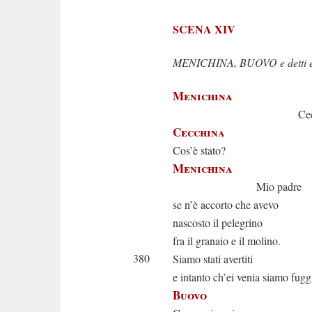
SCENA XIV
MENICHINA, BUOVO e detti
Menichina
Cecchina a
Cecchina
Cos’è stato?
Menichina
Mio padre
se n’è accorto che avevo
nascosto il pelegrino
fra il granaio e il molino.
380
Siamo stati avertiti
e intanto ch’ei venia siamo fuggi
Buovo