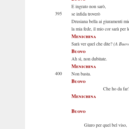
E ingrato non sarò,
395
se infida troverò
Drusiana bella ai giuramenti mie
la mia fede, il mio cor sarà per l
Menichina
Sarà ver quel che dite?
(A Buov
Buovo
Ah sì, non dubitate.
Menichina
400
Non basta.
Buovo
Che ho da far
Menichina
Vuo’ che 
Buovo
Giuro per quel bel viso,