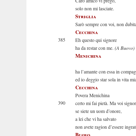
Caro amico vi prego,
solo non mi lasciate.
Striglia
Sarò sempre con voi, non dubita
Cecchina
385
Eh questo qui signore
ha da restar con me.
(A Buovo)
Menichina
Cecchina 
ha l’amante con essa in compag
ed io deggio star sola in vita mi
Cecchina
Povera Menichina
390
certo mi fai pietà. Ma voi signor
se siete un uom d’onore,
a lei che vi ha salvato
non avete ragion d’essere ingrat
Buovo