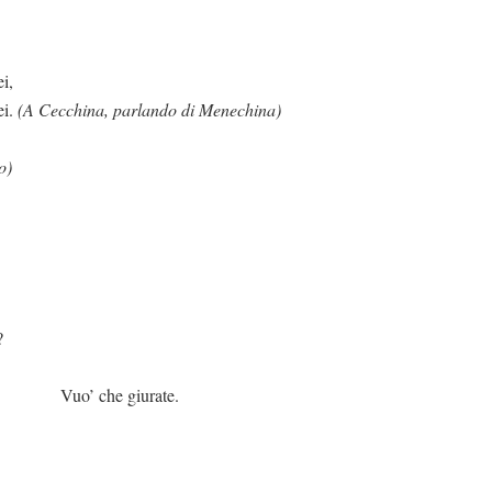
i,
ei.
(A Cecchina, parlando di Menechina)
o)
?
giurate.