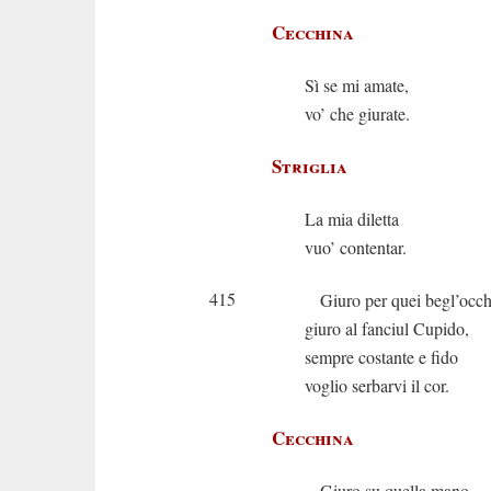
Cecchina
Sì se mi amate,
vo’ che giurate.
Striglia
La mia diletta
vuo’ contentar.
415
Giuro per quei begl’occh
giuro al fanciul Cupido,
sempre costante e fido
voglio serbarvi il cor.
Cecchina
Giuro su quella mano,