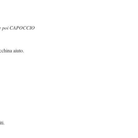
 e poi CAPOCCIO
iuto.
ti.