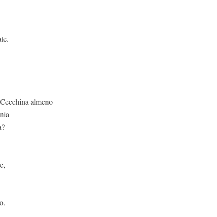
te.
almeno
nia
a?
e,
o.