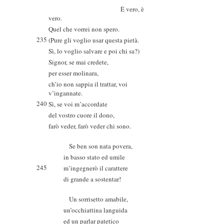
È vero, è
vero.
Quel che vorrei non spero.
235
(Pure gli voglio usar questa pietà.
Sì, lo voglio salvare e poi chi sa?)
Signor, se mai credete,
per esser molinara,
ch’io non sappia il trattar, voi
v’ingannate.
240
Sì, se voi m’accordate
del vostro cuore il dono,
farò veder, farò veder chi sono.
Se ben son nata povera,
in basso stato ed umile
245
m’ingegnerò il carattere
di grande a sostentar!
Un sorrisetto amabile,
un’occhiattina languida
ed un parlar patetico