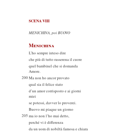
SCENA VIII
MENICHINA, poi BUOVO
Menichina
L’ho sempre inteso dire
che più di tutto rasserena il cuore
quel bambinel che si domanda
Amore.
200
Ma non ho ancor provato
qual sia il felice stato
d’un amor corrisposto e ai giorni
miei
se potessi, davver lo proverei.
Buovo mi piaque un giorno
205
ma io non l’ho mai detto,
perché vi è differenza
da un uom di nobiltà famosa e chiara