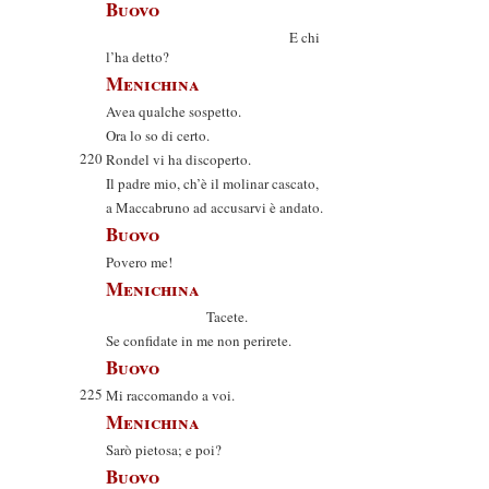
Buovo
E chi
l’ha detto?
Menichina
Avea qualche sospetto.
Ora lo so di certo.
220
Rondel vi ha discoperto.
Il padre mio, ch’è il molinar cascato,
a Maccabruno ad accusarvi è andato.
Buovo
Povero me!
Menichina
Tacete.
Se confidate in me non perirete.
Buovo
225
Mi raccomando a voi.
Menichina
Sarò pietosa; e poi?
Buovo