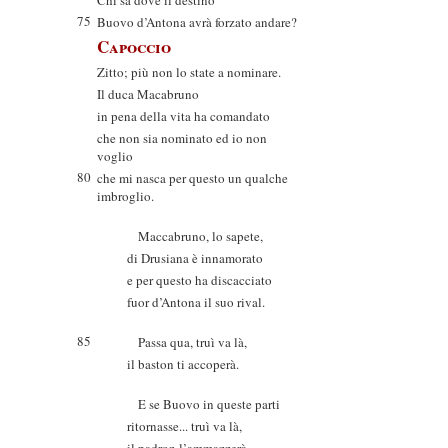
Chi sa dove il destino
75
Buovo d’Antona avrà forzato andare?
Capoccio
Zitto; più non lo state a nominare.
Il duca Macabruno
in pena della vita ha comandato
che non sia nominato ed io non
voglio
80
che mi nasca per questo un qualche
imbroglio.
Maccabruno, lo sapete,
di Drusiana è innamorato
e per questo ha discacciato
fuor d’Antona il suo rival.
85
Passa qua, truì va là,
il baston ti accoperà.
E se Buovo in queste parti
ritornasse... truì va là,