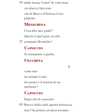
50
delle donne l’odor? Si vede bene
cavalaccio briccone
che fu Buovo d’Antona il tuo
padrone.
Menichina
Cosa dite mio padre?
Questo è quel gran cavallo
55
nominato Rondello?
Capoccio
Sì certamente è quello.
Cecchina
E
come mai
un animal sì raro
diventato è il ronzon di un
molinaro?
Capoccio
Dopo che fu scacciato
60
Buovo dalla città, questa bestiaccia
non l’ha potuta cavalcar nessuno.