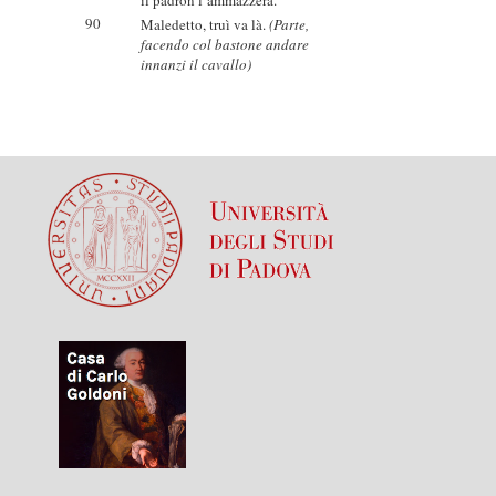
il padron l’ammazzerà.
90
Maledetto, truì va là.
(Parte,
facendo col bastone andare
innanzi il cavallo)