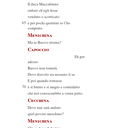
Il duca Maccabruno
ordinò ch’egli fosse
venduto o scorticato
65
e per pochi quattrini io l’ho
comprato.
Menichina
Ma se Buovo ritorna?
Capoccio
Eh per
adesso
Buovo non tornerà.
Dove diavolo sia nessuno il sa.
E poi quando tornasse
70
è sì brutto e sì magro e contrafatto
che nol conoscerebbe a verun patto.
Cecchina
Dove mai sarà andato
quel povero meschino?
Menichina