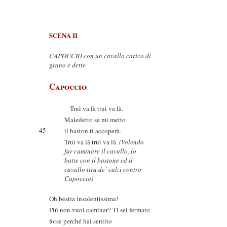
SCENA II
CAPOCCIO con un cavallo carico di
grano e dette
Capoccio
Truì va là truì va là.
Maledetto se mi metto
45
il baston ti accoperà.
Truì va là truì va là.
(Volendo
far caminare il cavallo, lo
batte con il bastone ed il
cavallo tira de’ calzi contro
Capoccio)
Oh bestia insolentissima!
Più non vuoi caminar? Ti sei fermato
forse perché hai sentito