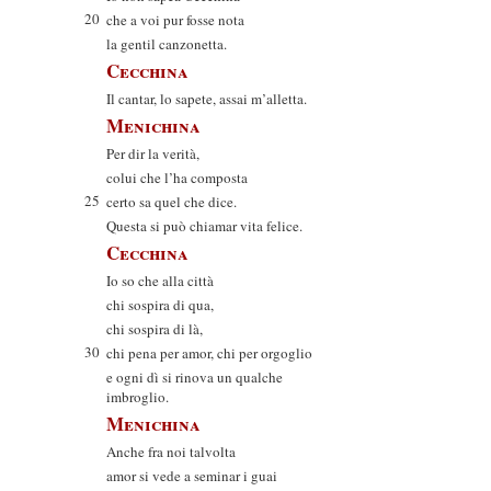
20
che a voi pur fosse nota
la gentil canzonetta.
Cecchina
Il cantar, lo sapete, assai m’alletta.
Menichina
Per dir la verità,
colui che l’ha composta
25
certo sa quel che dice.
Questa si può chiamar vita felice.
Cecchina
Io so che alla città
chi sospira di qua,
chi sospira di là,
30
chi pena per amor, chi per orgoglio
e ogni dì si rinova un qualche
imbroglio.
Menichina
Anche fra noi talvolta
amor si vede a seminar i guai