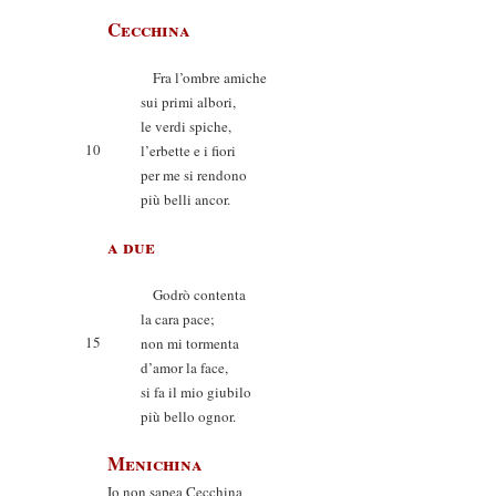
Cecchina
Fra l’ombre amiche
sui primi albori,
le verdi spiche,
10
l’erbette e i fiori
per me si rendono
più belli ancor.
a due
Godrò contenta
la cara pace;
15
non mi tormenta
d’amor la face,
si fa il mio giubilo
più bello ognor.
Menichina
Io non sapea Cecchina