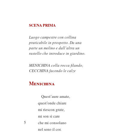
SCENA PRIMA
Luogo campestre con collina
praticabile in prospetto. Da una
parte un molino e dall’altra un
rastello che introduce in giardino.
MENICHINA colla rocca filando,
CECCHINA facendo le calze
Menichina
Quest’aure amate,
quest’onde chiare
mi riescon grate,
mi son sì care
5
che mi consolano
nel seno il cor.