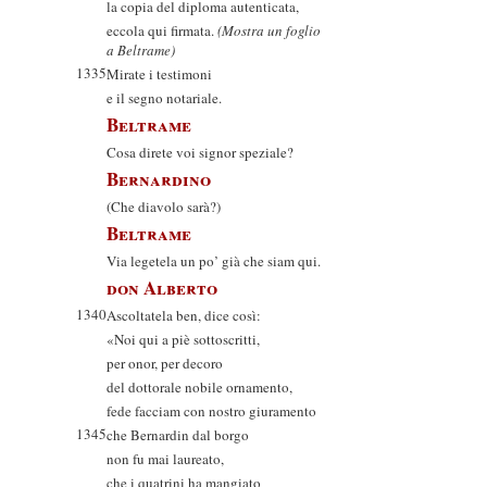
la copia del diploma autenticata,
eccola qui firmata.
(Mostra un foglio
a Beltrame)
1335
Mirate i testimoni
e il segno notariale.
Beltrame
Cosa direte voi signor speziale?
Bernardino
(Che diavolo sarà?)
Beltrame
Via legetela un po’ già che siam qui.
don Alberto
1340
Ascoltatela ben, dice così:
«Noi qui a piè sottoscritti,
per onor, per decoro
del dottorale nobile ornamento,
fede facciam con nostro giuramento
1345
che Bernardin dal borgo
non fu mai laureato,
che i quatrini ha mangiato