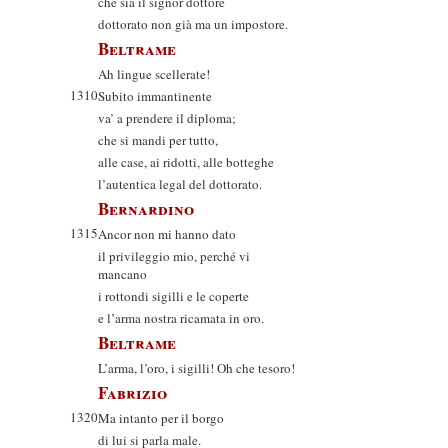
che sia il signor dottore
dottorato non già ma un impostore.
Beltrame
Ah lingue scellerate!
1310
Subito immantinente
va’ a prendere il diploma;
che si mandi per tutto,
alle case, ai ridotti, alle botteghe
l’autentica legal del dottorato.
Bernardino
1315
Ancor non mi hanno dato
il privileggio mio, perché vi
mancano
i rottondi sigilli e le coperte
e l’arma nostra ricamata in oro.
Beltrame
L’arma, l’oro, i sigilli! Oh che tesoro!
Fabrizio
1320
Ma intanto per il borgo
di lui si parla male.