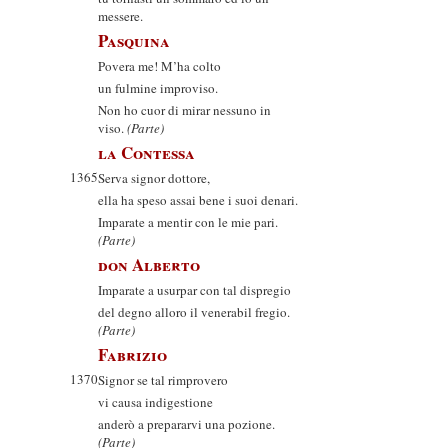
messere.
Pasquina
Povera me! M’ha colto
un fulmine improviso.
Non ho cuor di mirar nessuno in
viso.
(Parte)
la Contessa
1365
Serva signor dottore,
ella ha speso assai bene i suoi denari.
Imparate a mentir con le mie pari.
(Parte)
don Alberto
Imparate a usurpar con tal dispregio
del degno alloro il venerabil fregio.
(Parte)
Fabrizio
1370
Signor se tal rimprovero
vi causa indigestione
anderò a prepararvi una pozione.
(Parte)