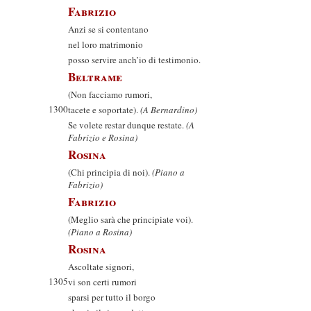
Fabrizio
Anzi se si contentano
nel loro matrimonio
posso servire anch’io di testimonio.
Beltrame
(Non facciamo rumori,
1300
tacete e soportate).
(A Bernardino)
Se volete restar dunque restate.
(A
Fabrizio e Rosina)
Rosina
(Chi principia di noi).
(Piano a
Fabrizio)
Fabrizio
(Meglio sarà che principiate voi).
(Piano a Rosina)
Rosina
Ascoltate signori,
1305
vi son certi rumori
sparsi per tutto il borgo