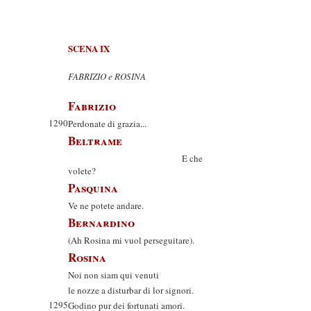
SCENA IX
FABRIZIO e ROSINA
Fabrizio
1290
Perdonate di grazia...
Beltrame
E che
volete?
Pasquina
Ve ne potete andare.
Bernardino
(Ah Rosina mi vuol perseguitare).
Rosina
Noi non siam qui venuti
le nozze a disturbar di lor signori.
1295
Godino pur dei fortunati amori.