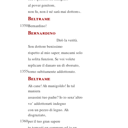
al pover genitore,
non fu, non è né sarà mai dottore».
Beltrame
1350
Bernardino!
Bernardino
Dirò la verità.
Son dottore benissimo
rispetto al mio saper; mancami solo
la solita funzion. Se voi volete
replicare il danaro un dì sborsato,
1355
torno subitamente addottorato.
Beltrame
Ah cane! Ah manigoldo! In tal
maniera
assassini tuo padre? Io io senz’altro
vo’ addottorarti indegno
con un pezzo di legno. Ah
disgraziato,
1360
per il tuo gran sapere
tu tornasti un sommaro ed io un