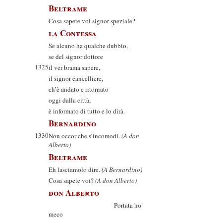
Beltrame
Cosa sapete voi signor speziale?
la Contessa
Se alcuno ha qualche dubbio,
se del signor dottore
1325
il ver brama sapere,
il signor cancelliere,
ch’è andato e ritornato
oggi dalla città,
è informato di tutto e lo dirà.
Bernardino
1330
Non occor che s’incomodi.
(A don
Alberto)
Beltrame
Eh lasciamolo dire.
(A Bernardino)
Cosa sapete voi?
(A don Alberto)
don Alberto
Portata ho
meco