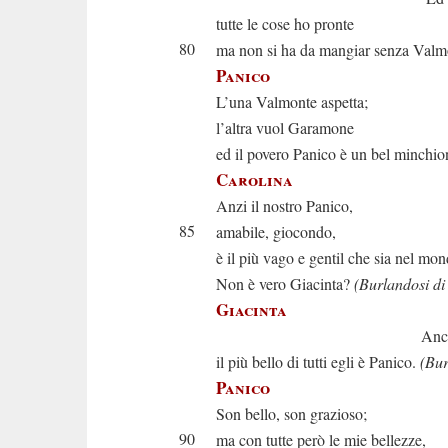
tutte le cose ho pronte
80
ma non si ha da mangiar senza Valm
Panico
L’una Valmonte aspetta;
l’altra vuol Garamone
ed il povero Panico è un bel minchio
Carolina
Anzi il nostro Panico,
85
amabile, giocondo,
è il più vago e gentil che sia nel mon
Non è vero Giacinta?
(Burlandosi di 
Giacinta
Anch’io lo d
il più bello di tutti egli è Panico.
(Bur
Panico
Son bello, son grazioso;
90
ma con tutte però le mie bellezze,