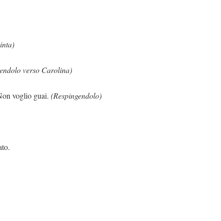
inta)
endolo verso Carolina)
guai.
(Respingendolo)
ato.