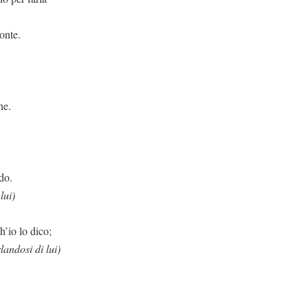
onte.
ne.
do.
lui)
ico;
landosi di lui)