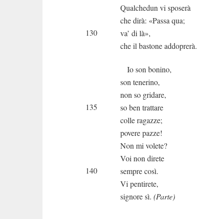
Qualchedun vi sposerà
che dirà: «Passa qua;
130
va’ di là»,
che il bastone addoprerà.
Io son bonino,
son tenerino,
non so gridare,
135
so ben trattare
colle ragazze;
povere pazze!
Non mi volete?
Voi non direte
140
sempre così.
Vi pentirete,
signore sì.
(Parte)