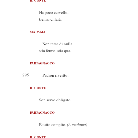
IL CONTE
Ha poco cervello,
tremar ci farà.
MADAMA
Non tema di nulla;
stia fermo, stia qua.
PARPAGNACCO
295
Padron riverito.
IL CONTE
Son servo obligato.
PARPAGNACCO
È tutto compito.
(A madama)
IL CONTE