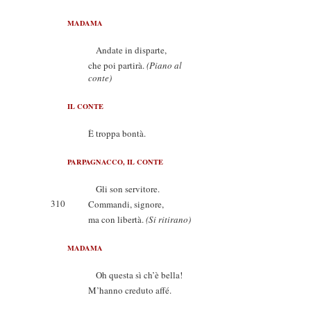
MADAMA
Andate in disparte,
che poi partirà.
(Piano al
conte)
IL CONTE
È troppa bontà.
PARPAGNACCO, IL CONTE
Gli son servitore.
310
Commandi, signore,
ma con libertà.
(Si ritirano)
MADAMA
Oh questa sì ch’è bella!
M’hanno creduto affé.