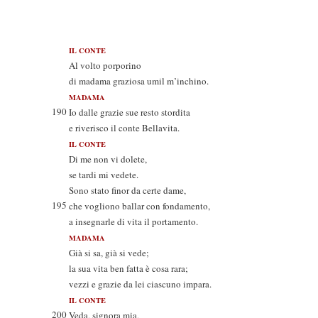
IL CONTE
Al volto porporino
di madama graziosa umil m’inchino.
MADAMA
190
Io dalle grazie sue resto stordita
e riverisco il conte Bellavita.
IL CONTE
Di me non vi dolete,
se tardi mi vedete.
Sono stato finor da certe dame,
195
che vogliono ballar con fondamento,
a insegnarle di vita il portamento.
MADAMA
Già si sa, già si vede;
la sua vita ben fatta è cosa rara;
vezzi e grazie da lei ciascuno impara.
IL CONTE
200
Veda, signora mia,