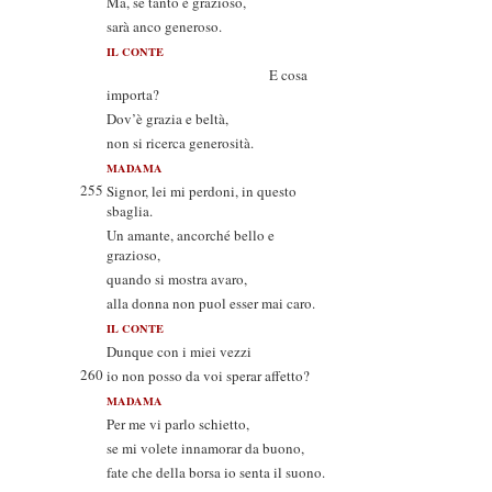
Ma, se tanto è grazioso,
sarà anco generoso.
IL CONTE
E cosa
importa?
Dov’è grazia e beltà,
non si ricerca generosità.
MADAMA
255
Signor, lei mi perdoni, in questo
sbaglia.
Un amante, ancorché bello e
grazioso,
quando si mostra avaro,
alla donna non puol esser mai caro.
IL CONTE
Dunque con i miei vezzi
260
io non posso da voi sperar affetto?
MADAMA
Per me vi parlo schietto,
se mi volete innamorar da buono,
fate che della borsa io senta il suono.