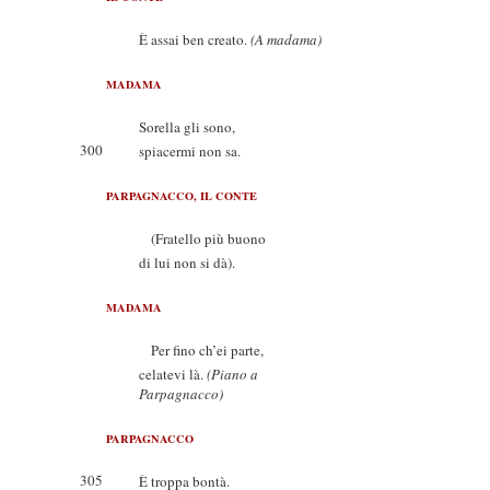
È assai ben creato.
(A madama)
MADAMA
Sorella gli sono,
300
spiacermi non sa.
PARPAGNACCO, IL CONTE
(Fratello più buono
di lui non si dà).
MADAMA
Per fino ch’ei parte,
celatevi là.
(Piano a
Parpagnacco)
PARPAGNACCO
305
È troppa bontà.