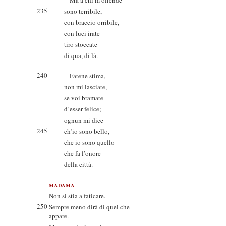
Ma a chi m’offende
235
sono terribile,
con braccio orribile,
con luci irate
tiro stoccate
di qua, di là.
240
Fatene stima,
non mi lasciate,
se voi bramate
d’esser felice;
ognun mi dice
245
ch’io sono bello,
che io sono quello
che fa l’onore
della città.
MADAMA
Non si stia a faticare.
250
Sempre meno dirà di quel che
appare.