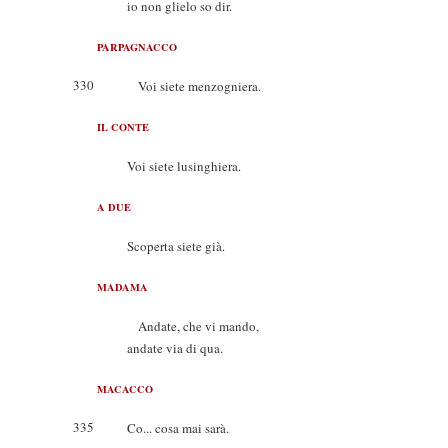
io non glielo so dir.
PARPAGNACCO
330
Voi siete menzogniera.
IL CONTE
Voi siete lusinghiera.
A DUE
Scoperta siete già.
MADAMA
Andate, che vi mando,
andate via di qua.
MACACCO
335
Co... cosa mai sarà.