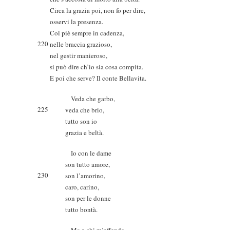
Circa la grazia poi, non fo per dire,
osservi la presenza.
Col piè sempre in cadenza,
220
nelle braccia grazioso,
nel gestir manieroso,
si può dire ch’io sia cosa compita.
E poi che serve? Il conte Bellavita.
Veda che garbo,
225
veda che brio,
tutto son io
grazia e beltà.
Io con le dame
son tutto amore,
230
son l’amorino,
caro, carino,
son per le donne
tutto bontà.