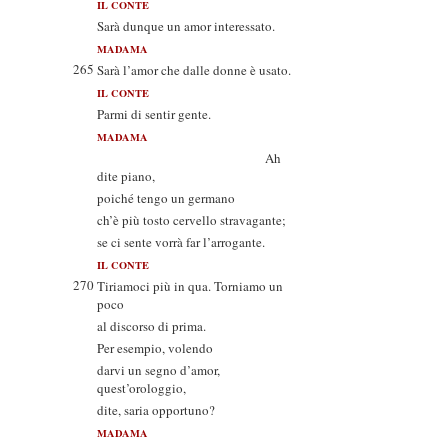
IL CONTE
Sarà dunque un amor interessato.
MADAMA
265
Sarà l’amor che dalle donne è usato.
IL CONTE
Parmi di sentir gente.
MADAMA
Ah
dite piano,
poiché tengo un germano
ch’è più tosto cervello stravagante;
se ci sente vorrà far l’arrogante.
IL CONTE
270
Tiriamoci più in qua. Torniamo un
poco
al discorso di prima.
Per esempio, volendo
darvi un segno d’amor,
quest’orologgio,
dite, saria opportuno?
MADAMA