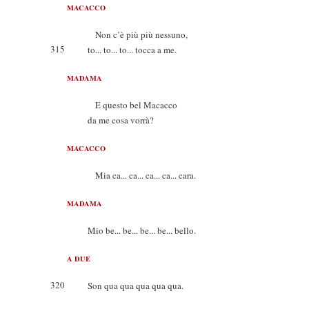
MACACCO
Non c’è più più nessuno,
315
to... to... to... tocca a me.
MADAMA
E questo bel Macacco
da me cosa vorrà?
MACACCO
Mia ca... ca... ca... ca... cara.
MADAMA
Mio be... be... be... be... bello.
A DUE
320
Son qua qua qua qua qua.