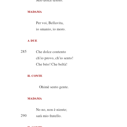
Mio dolce tesoro.
MADAMA
Per voi, Bellavita,
io smanio, io moro.
A DUE
285
Che dolce contento
ch’io provo, ch’io sento!
Che brio! Che beltà!
IL CONTE
Ohimè sento gente.
MADAMA
No no, non è niente;
290
sarà mio fratello.