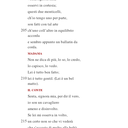
osservi in cortesia;
questi due monticelli,
ch’io tengo uno per parte,
son fatti con tal arte
205
ch’uno coll’altro in equilibrio
accorda
e sembro appunto un ballarin da
corda.
MADAMA
Non ne dica di più, lo so, lo credo,
lo capisco, lo vedo.
Lei è tutto ben fatto;
210
lei è tutto gentil. (Lei è un bel
matto).
IL CONTE
Senta, signora mia, per dir il vero,
io son un cavagliero
ameno e disinvolto.
Se lei mi osserva in volto,
215
un certo non so che vi vederà
che s’accosta di molto alla beltà.