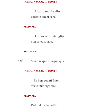
PARPAGNACCO, IL CONTE
Un altro suo fratello
codesto ancor sarà?
MADAMA
Or sono nell’imbroglio,
non so cosa sarà.
MACACCO
325
Son qua qua qua qua qua.
PARPAGNACCO, IL CONTE
Eh ben quanti fratelli
avete, mia signora?
MADAMA
Padroni cari e belli,