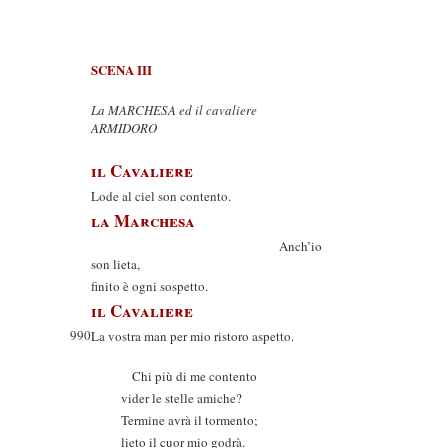
SCENA III
La MARCHESA ed il cavaliere
ARMIDORO
il Cavaliere
Lode al ciel son contento.
la Marchesa
Anch’io
son lieta,
finito è ogni sospetto.
il Cavaliere
990
La vostra man per mio ristoro aspetto.
Chi più di me contento
vider le stelle amiche?
Termine avrà il tormento;
lieto il cuor mio godrà.