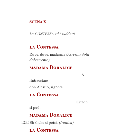
SCENA X
La CONTESSA ed i suddetti
la Contessa
Dove, dove, madama?
(Arrestandola
dolcemente)
madama Doralice
A
rintracciare
don Alessio, signora.
la Contessa
Or non
si può.
madama Doralice
1255
Eh sì che si potrà.
(Ironica)
la Contessa