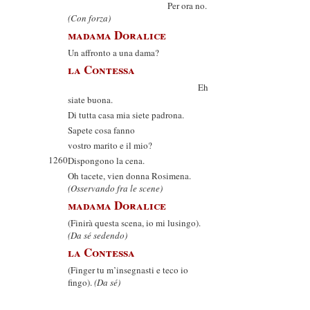
Per ora no.
(Con forza)
madama Doralice
Un affronto a una dama?
la Contessa
Eh
siate buona.
Di tutta casa mia siete padrona.
Sapete cosa fanno
vostro marito e il mio?
1260
Dispongono la cena.
Oh tacete, vien donna Rosimena.
(Osservando fra le scene)
madama Doralice
(Finirà questa scena, io mi lusingo).
(Da sé sedendo)
la Contessa
(Finger tu m’insegnasti e teco io
fingo).
(Da sé)