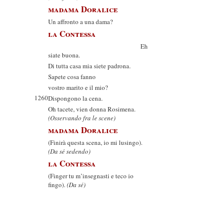
madama Doralice
Un affronto a una dama?
la Contessa
Eh
siate buona.
Di tutta casa mia siete padrona.
Sapete cosa fanno
vostro marito e il mio?
1260
Dispongono la cena.
Oh tacete, vien donna Rosimena.
(Osservando fra le scene)
madama Doralice
(Finirà questa scena, io mi lusingo).
(Da sé sedendo)
la Contessa
(Finger tu m’insegnasti e teco io
fingo).
(Da sé)