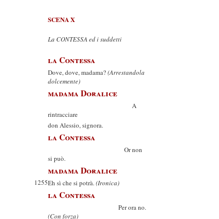
SCENA X
La CONTESSA ed i suddetti
la Contessa
Dove, dove, madama?
(Arrestandola
dolcemente)
madama Doralice
A
rintracciare
don Alessio, signora.
la Contessa
Or non
si può.
madama Doralice
1255
Eh sì che si potrà.
(Ironica)
la Contessa
Per ora no.
(Con forza)