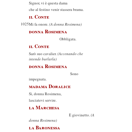
Signor, vi è questa dama
che al festino venir stassera brama.
il Conte
1025
Mi fa onore.
(A donna Rosimena)
donna Rosimena
Obbligata.
il Conte
Sarò suo cavalier.
(Accenando che
intende burlarla)
donna Rosimena
Sono
impegnata.
madama Doralice
Sì, donna Rosimena,
lasciatevi servire.
la Marchesa
È giovinetto.
(A
donna Rosimena)
la Baronessa