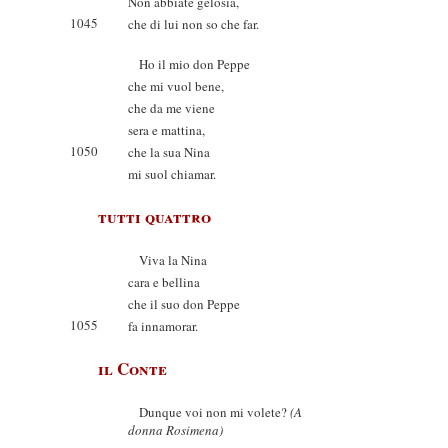
Non abbiate gelosia,
1045
che di lui non so che far.
Ho il mio don Peppe
che mi vuol bene,
che da me viene
sera e mattina,
1050
che la sua Nina
mi suol chiamar.
tutti quattro
Viva la Nina
cara e bellina
che il suo don Peppe
1055
fa innamorar.
il Conte
Dunque voi non mi volete?
(A
donna Rosimena)