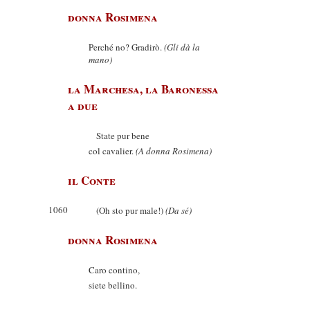
donna Rosimena
Perché no? Gradirò.
(Gli dà la
mano)
la Marchesa, la Baronessa
a due
State pur bene
col cavalier.
(A donna Rosimena)
il Conte
1060
(Oh sto pur male!)
(Da sé)
donna Rosimena
Caro contino,
siete bellino.