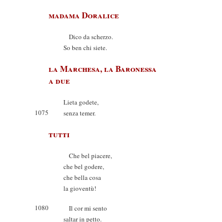
madama Doralice
Dico da scherzo.
So ben chi siete.
la Marchesa, la Baronessa
a due
Lieta godete,
1075
senza temer.
tutti
Che bel piacere,
che bel godere,
che bella cosa
la gioventù!
1080
Il cor mi sento
saltar in petto.