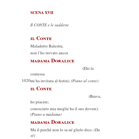
SCENA XVII
Il CONTE e le suddette
il Conte
Maladetto Balestra,
non l’ho trovato ancor.
madama Doralice
(Ehi la
contessa
1020
mi ha invitata al festin).
(Piano al conte)
il Conte
(Brava,
ho piacere;
conosciuto mia moglie ha il suo dovere).
(Piano a madama)
madama Doralice
Ma il perché non lo sa né glielo dico.
(Da
sé)