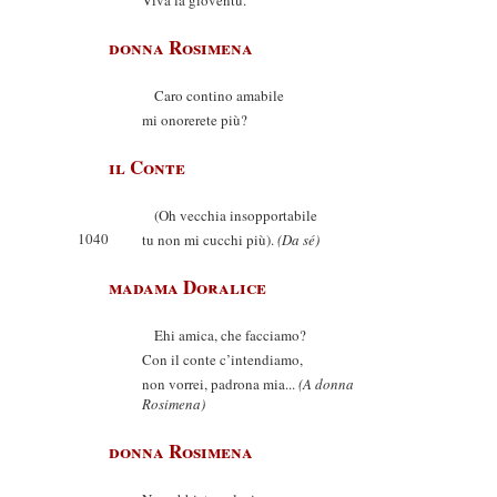
Viva la gioventù.
donna Rosimena
Caro contino amabile
mi onorerete più?
il Conte
(Oh vecchia insopportabile
1040
tu non mi cucchi più).
(Da sé)
madama Doralice
Ehi amica, che facciamo?
Con il conte c’intendiamo,
non vorrei, padrona mia...
(A donna
Rosimena)
donna Rosimena