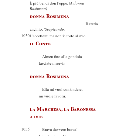
È più bel di don Peppe.
(A donna
Rosimena)
donna Rosimena
Il credo
anch’io.
(Sospirando)
1030
L’accetterei ma non fo torto al mio.
il Conte
Almen fino alla gondola
lasciatevi servir.
donna Rosimena
Ella mi vuol confondere,
mi vuole favorir.
la Marchesa, la Baronessa
a due
1035
Brava davvero brava!