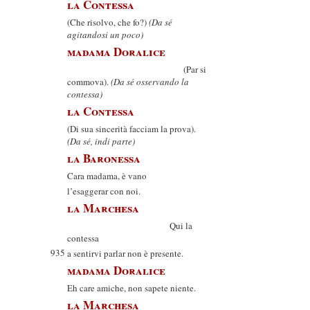
la Contessa
(Che risolvo, che fo?)
(Da sé
agitandosi un poco)
madama Doralice
(Par si
commova).
(Da sé osservando la
contessa)
la Contessa
(Di sua sincerità facciam la prova).
(Da sé, indi parte)
la Baronessa
Cara madama, è vano
l’esaggerar con noi.
la Marchesa
Qui la
contessa
935
a sentirvi parlar non è presente.
madama Doralice
Eh care amiche, non sapete niente.
la Marchesa