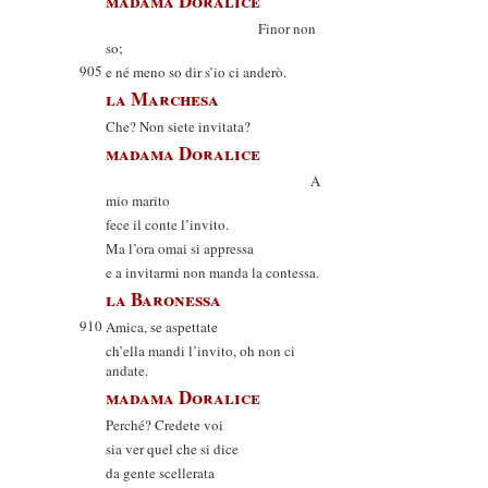
madama Doralice
Finor non
so;
905
e né meno so dir s’io ci anderò.
la Marchesa
Che? Non siete invitata?
madama Doralice
A
mio marito
fece il conte l’invito.
Ma l’ora omai si appressa
e a invitarmi non manda la contessa.
la Baronessa
910
Amica, se aspettate
ch’ella mandi l’invito, oh non ci
andate.
madama Doralice
Perché? Credete voi
sia ver quel che si dice
da gente scellerata