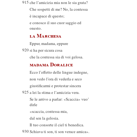
915
che l’amicizia mia non le sia grata?
Che sospetti di me? No, la contessa
è incapace di questo;
e conosco il suo cuor saggio ed
onesto.
la Marchesa
Eppur, madama, eppure
920
si ha per sicura cosa
che la contessa sia di voi gelosa.
madama Doralice
Ecco l’effetto delle lingue indegne,
non vedo l’ora di vederla e seco
giustificarmi e protestar sincera
925
a lei la stima e l’amicizia vera.
Se le arrivo a parlar: «Scaccia» vuo’
dirle
«scaccia, contessa mia,
dal sen la gelosia.
Il tuo consorte il ciel ti benedica.
930
Schiava ti son, ti son verace amica».