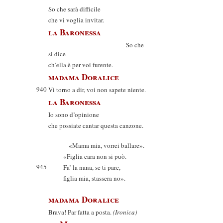
So che sarà difficile
che vi voglia invitar.
la Baronessa
So che
si dice
ch’ella è per voi furente.
madama Doralice
940
Vi torno a dir, voi non sapete niente.
la Baronessa
Io sono d’opinione
che possiate cantar questa canzone.
«Mama mia, vorrei ballare».
«Figlia cara non si può.
945
Fa’ la nana, se ti pare,
figlia mia, stassera no».
madama Doralice
Brava! Par fatta a posta.
(Ironica)